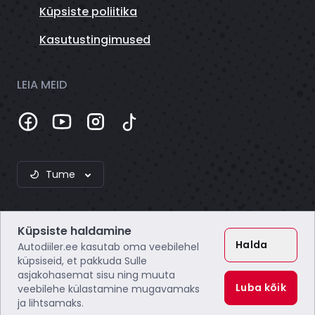
Küpsiste poliitika
Kasutustingimused
LEIA MEID
Tume
Küpsiste haldamine
Halda
Autodiiler.ee kasutab oma veebilehel
küpsiseid, et pakkuda Sulle
asjakohasemat sisu ning muuta
Webzero OÜ
Luba kõik
veebilehe külastamine mugavamaks
Registrikood: 16804172
ja lihtsamaks.
KMKR: EE102649495