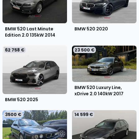
BMW 520 Last Minute
BMW 520
2020
Edition 2.0 135kW
2014
62 758 €
23 500 €
BMW 520 Luxury Line,
xDrive 2.0 140kW
2017
BMW 520
2025
3500 €
14 599 €