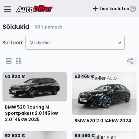
Lisa kuulutus
Sõidukid
- 50 tulemust
Sorteeri:
Vaikimisi
52 900 €
53 465 €
BMW 520 Touring M-
Sportpakett 2.0 145 kW
2.0 145kW
2025
BMW 520 2.0 145kW
2024
52 900 €
54 490 €