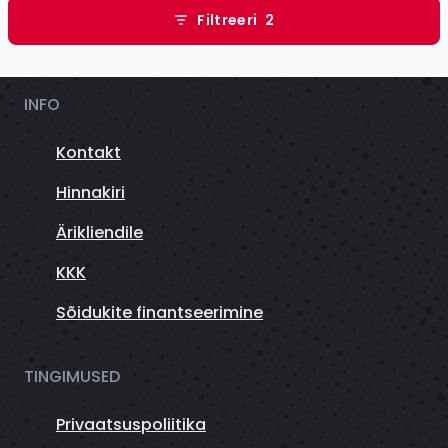
Filtreeri
2
INFO
Kontakt
Hinnakiri
Ärikliendile
KKK
Sõidukite finantseerimine
TINGIMUSED
Privaatsuspoliitika