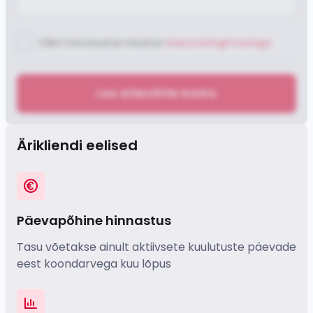
Olen tutvunud ja nõustun
kasutustingimustega
Loo ettevõtte konto
Ärikliendi eelised
Päevapõhine hinnastus
Tasu võetakse ainult aktiivsete kuulutuste päevade
eest koondarvega kuu lõpus