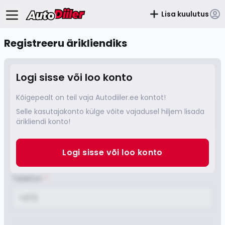
Lisa kuulutus
Registreeru ärikliendiks
Juriidilised andmed
Logi sisse või loo konto
E-mail
*
Kõigepealt on teil vaja Autodiiler.ee kontot!
Selle kasutajakonto külge võite vajadusel hiljem lisada
ärikliendi konto!
Kinnita E-mail
*
Logi sisse või loo konto
Telefon
*