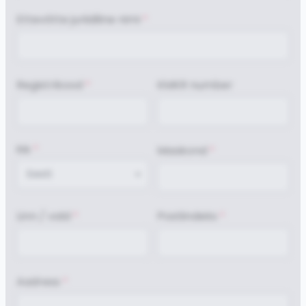
Ettevõtte juriidiline nimi
*
Registrikood
KMKR number
*
Riik
*
Maakond
*
Eesti
Eesti
Linn / vald
Postiindeks
*
*
Aadress
*