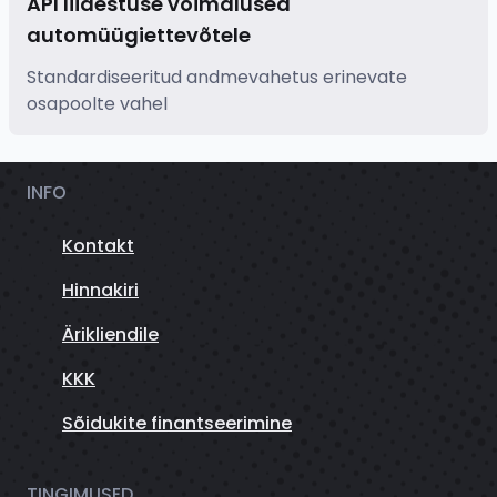
API liidestuse võimalused
automüügiettevõtele
Standardiseeritud andmevahetus erinevate
osapoolte vahel
INFO
Kontakt
Hinnakiri
Ärikliendile
KKK
Sõidukite finantseerimine
TINGIMUSED