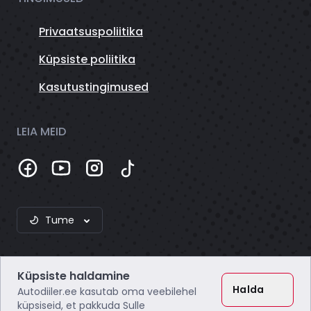
Privaatsuspoliitika
Küpsiste poliitika
Kasutustingimused
LEIA MEID
Tume
Küpsiste haldamine
Halda
Autodiiler.ee kasutab oma veebilehel
küpsiseid, et pakkuda Sulle