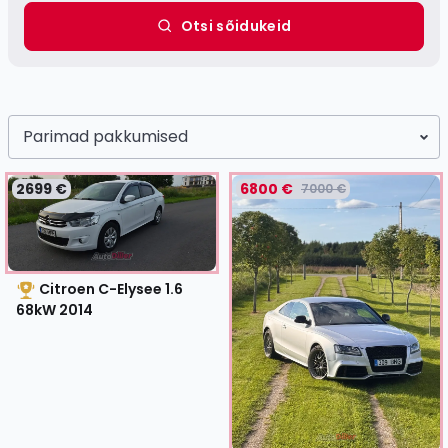
Otsi sõidukeid
Parimad pakkumised
2699 €
6800 €
7000 €
Citroen C-Elysee 1.6
68kW
2014