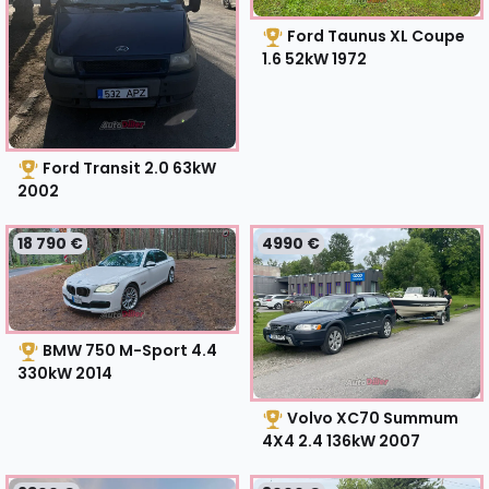
Ford Taunus XL Coupe
1.6 52kW
1972
Ford Transit 2.0 63kW
2002
18 790 €
4990 €
BMW 750 M-Sport 4.4
330kW
2014
Volvo XC70 Summum
4X4 2.4 136kW
2007