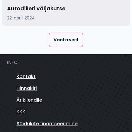
Autodiileri väljakutse
22. aprill 2024
Vaata veel
INFO
Kontakt
Hinnakiri
Ärikliendile
KKK
Sõidukite finantseerimine