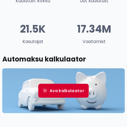
Kuulutust kokku
Uut kuulutust
21.5K
17.34M
Kasutajat
Vaatamist
Automaksu kalkulaator
Ava kalkulaator