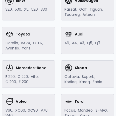
BMW
Volkswagen
320
,
530
,
X5
,
520
,
330
Passat
,
Golf
,
Tiguan
,
Touareg
,
Arteon
Toyota
Audi
Corolla
,
RAV4
,
C-HR
,
A6
,
A4
,
A3
,
Q5
,
Q7
Avensis
,
Yaris
Mercedes-Benz
Skoda
E 220
,
C 220
,
Vito
,
Octavia
,
Superb
,
C 200
,
E 200
Kodiaq
,
Karoq
,
Fabia
Volvo
Ford
V60
,
XC60
,
XC90
,
V70
,
Focus
,
Mondeo
,
S-MAX
,
V40
Transit
,
Kuga