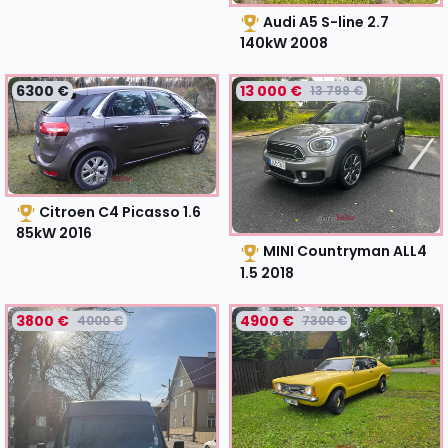
Audi A5 S-line 2.7
140kW
2008
6300 €
13 000 €
13 799 €
Citroen C4 Picasso 1.6
85kW
2016
MINI Countryman ALL4
1.5
2018
3800 €
4900 €
4000 €
7300 €