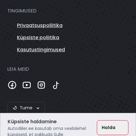
TINGIMUSED
Privaatsuspoliitika
Küpsiste poliitika
Kasutustingimused
LEIA MEID
Tume
Küpsiste haldamine
Halda
Autodiiler.ee kasutab oma veebilehel
küpsiseid, et pakkuda Sulle