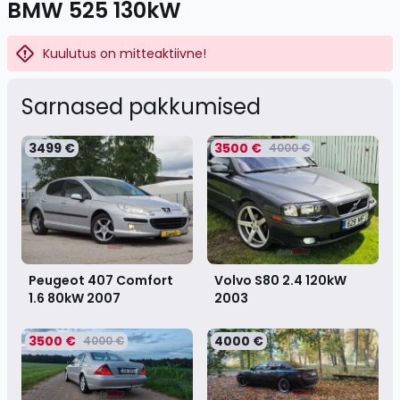
BMW 525 130kW
Kuulutus on mitteaktiivne!
Sarnased pakkumised
3499 €
3500 €
4000 €
Peugeot 407 Comfort
Volvo S80 2.4 120kW
1.6 80kW
2007
2003
3500 €
4000 €
4000 €