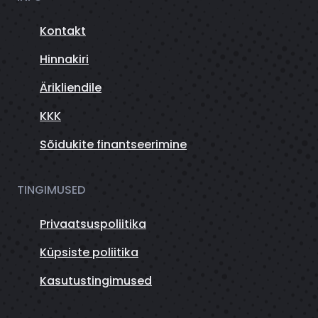
Kontakt
Hinnakiri
Ärikliendile
KKK
Sõidukite finantseerimine
TINGIMUSED
Privaatsuspoliitika
Küpsiste poliitika
Kasutustingimused