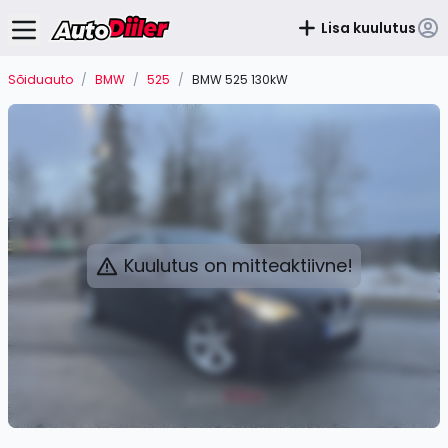
Lisa kuulutus
Sõiduauto
/
BMW
/
525
/
BMW 525 130kW
Kuulutus on mitteaktiivne!