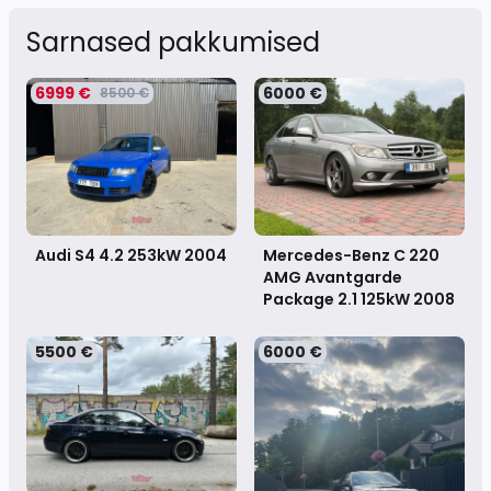
Sarnased pakkumised
6999 €
6000 €
8500 €
Audi S4 4.2 253kW
2004
Mercedes-Benz C 220
AMG Avantgarde
Package 2.1 125kW
2008
5500 €
6000 €