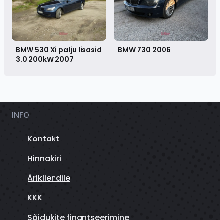
BMW 530 Xi palju lisasid
BMW 730
2006
3.0 200kW
2007
INFO
Kontakt
Hinnakiri
Ärikliendile
KKK
Sõidukite finantseerimine