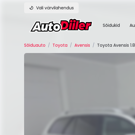
Vali värvilahendus
Sõidukid
Au
Sõiduauto
/
Toyota
/
Avensis
/
Toyota Avensis 1.