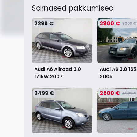
Sarnased pakkumised
2299 €
2800 €
3300 €
Audi A6 3.0 16
Audi A6 Allroad 3.0
2005
171kW
2007
2499 €
2500 €
4500 €