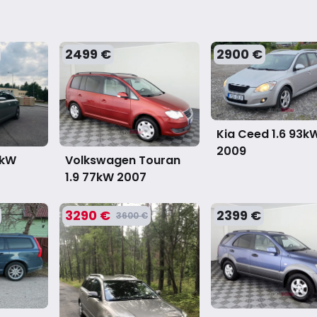
2499 €
2900 €
Kia Ceed 1.6 93k
2009
5kW
Volkswagen Touran
1.9 77kW
2007
3290 €
2399 €
3600 €