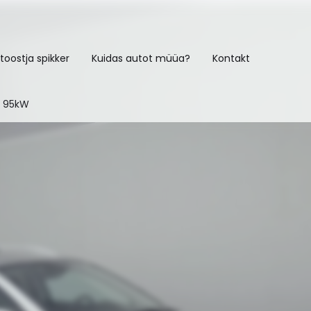
toostja spikker
Kuidas autot müüa?
Kontakt
8 95kW