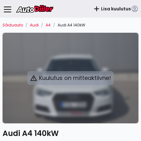
Lisa kuulutus
Sõiduauto
/
Audi
/
A4
/
Audi A4 140kW
Kuulutus on mitteaktiivne!
Audi A4 140kW