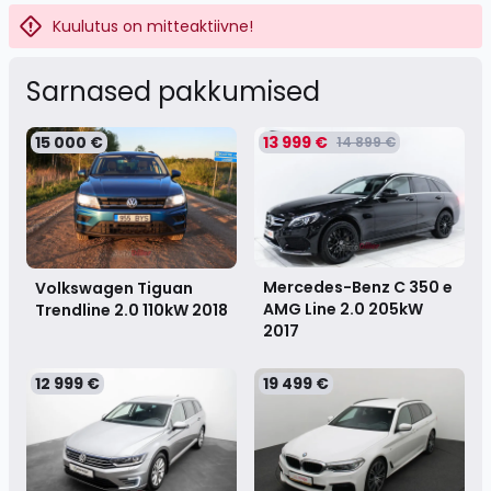
Kuulutus on mitteaktiivne!
Sarnased pakkumised
15 000 €
13 999 €
14 899 €
Mercedes-Benz C 350 e
Volkswagen Tiguan
AMG Line 2.0 205kW
Trendline 2.0 110kW
2018
2017
12 999 €
19 499 €