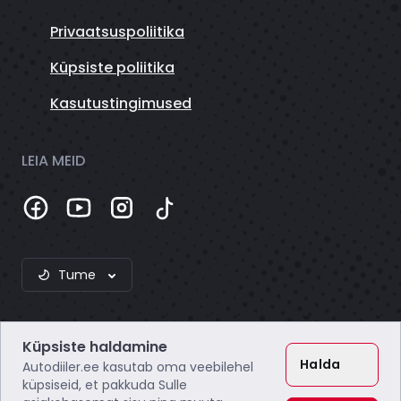
Privaatsuspoliitika
Küpsiste poliitika
Kasutustingimused
LEIA MEID
Tume
Küpsiste haldamine
Halda
Autodiiler.ee kasutab oma veebilehel
küpsiseid, et pakkuda Sulle