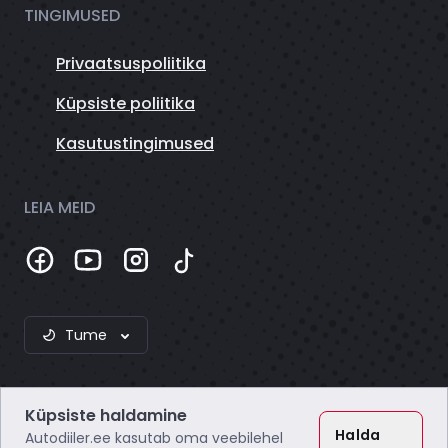
TINGIMUSED
Privaatsuspoliitika
Küpsiste poliitika
Kasutustingimused
LEIA MEID
Tume
Küpsiste haldamine
Halda
Autodiiler.ee kasutab oma veebilehel