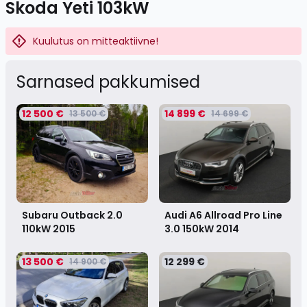
Skoda Yeti 103kW
Kuulutus on mitteaktiivne!
Sarnased pakkumised
12 500 €
14 899 €
13 500 €
14 699 €
Subaru Outback 2.0
Audi A6 Allroad Pro Line
110kW
2015
3.0 150kW
2014
13 500 €
12 299 €
14 900 €