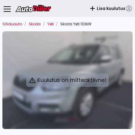
Lisa kuulutus
Sõiduauto
/
Skoda
/
Yeti
/
Skoda Yeti 103kW
Kuulutus on mitteaktiivne!