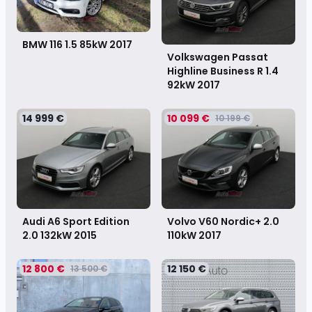
BMW 116 1.5 85kW
2017
Volkswagen Passat
Highline Business R 1.4
92kW
2017
14 999 €
10 099 €
10 199 €
Audi A6 Sport Edition
Volvo V60 Nordic+ 2.0
2.0 132kW
2015
110kW
2017
12 800 €
12 150 €
13 500 €