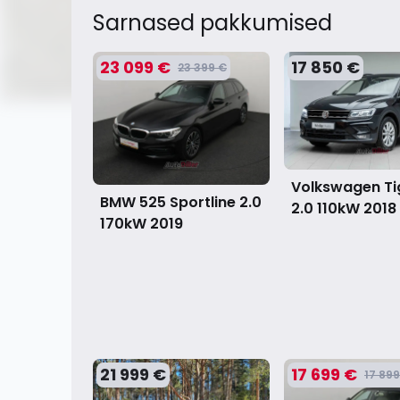
Sarnased pakkumised
23 099 €
17 850 €
23 399 €
Volkswagen T
BMW 525 Sportline 2.0
2.0 110kW
2018
170kW
2019
21 999 €
17 699 €
17 899