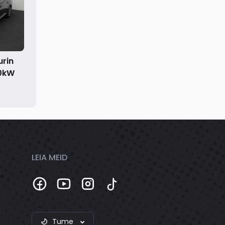
urin
40kW
LEIA MEID
Tume