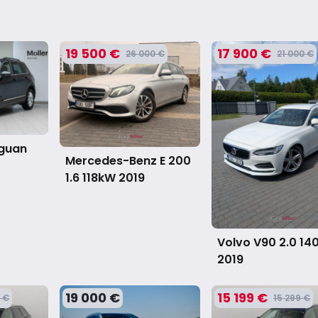
19 500 €
17 900 €
26 000 €
21 000 €
iguan
Mercedes-Benz E 200
1.6 118kW
2019
Volvo V90 2.0 1
2019
19 000 €
15 199 €
 €
15 299 €