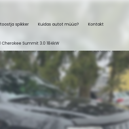
toostja spikker
Kuidas autot müüa?
Kontakt
d Cherokee Summit 3.0 184kW