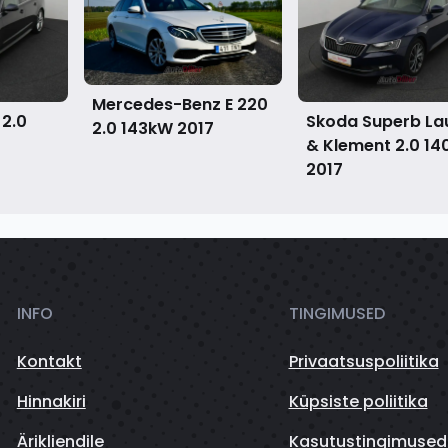
Mercedes-Benz E 220
 2.0
Skoda Superb La
2.0 143kW
2017
& Klement 2.0 1
2017
INFO
TINGIMUSED
Kontakt
Privaatsuspoliitika
Hinnakiri
Küpsiste poliitika
Ärikliendile
Kasutustingimused