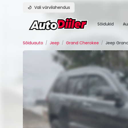
Vali värvilahendus
Sõidukid
Au
Sõiduauto
/
Jeep
/
Grand Cherokee
/
Jeep Gran