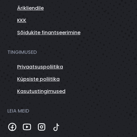
Ärikliendile
KKK
Sõidukite finantseerimine
TINGIMUSED
Privaatsuspoliitika
Küpsiste poliitika
Kasutustingimused
LEIA MEID