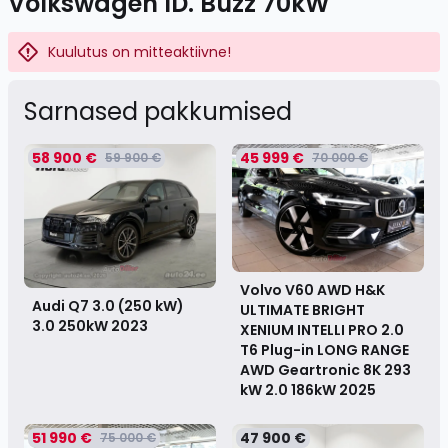
Volkswagen ID. Buzz 70kW
Kuulutus on mitteaktiivne!
Sarnased pakkumised
58 900 €
45 999 €
59 900 €
70 000 €
Volvo V60 AWD H&K
Audi Q7 3.0 (250 kW)
ULTIMATE BRIGHT
3.0 250kW
2023
XENIUM INTELLI PRO 2.0
T6 Plug-in LONG RANGE
AWD Geartronic 8K 293
kW 2.0 186kW
2025
51 990 €
47 900 €
75 000 €