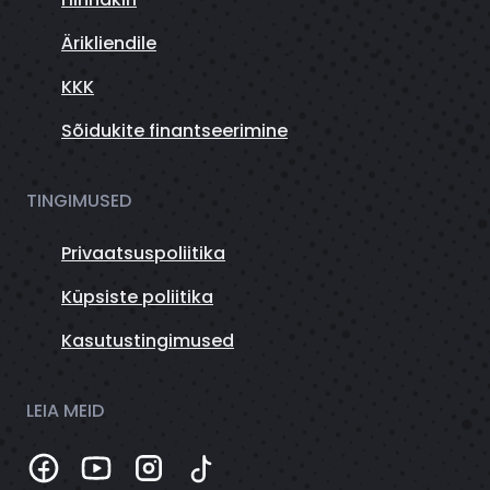
Ärikliendile
KKK
Sõidukite finantseerimine
TINGIMUSED
Privaatsuspoliitika
Küpsiste poliitika
Kasutustingimused
LEIA MEID