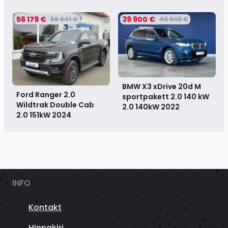
56 179 €
39 900 €
56 641 €
40 900 €
BMW X3 xDrive 20d M
Ford Ranger 2.0
sportpakett 2.0 140 kW
Wildtrak Double Cab
2.0 140kW
2022
2.0 151kW
2024
INFO
Kontakt
Hinnakiri