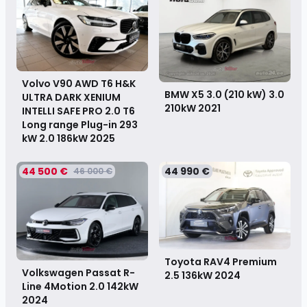
Volvo V90 AWD T6 H&K
BMW X5 3.0 (210 kW) 3.0
ULTRA DARK XENIUM
210kW
2021
INTELLI SAFE PRO 2.0 T6
Long range Plug-in 293
kW 2.0 186kW
2025
44 500 €
44 990 €
46 000 €
Toyota RAV4 Premium
Volkswagen Passat R-
2.5 136kW
2024
Line 4Motion 2.0 142kW
2024