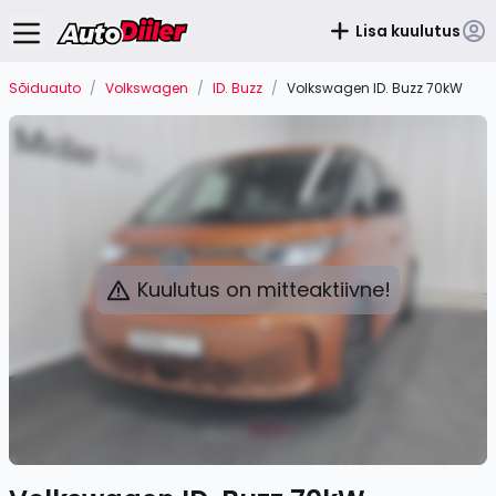
Lisa kuulutus
Sõiduauto
/
Volkswagen
/
ID. Buzz
/
Volkswagen ID. Buzz 70kW
Kuulutus on mitteaktiivne!