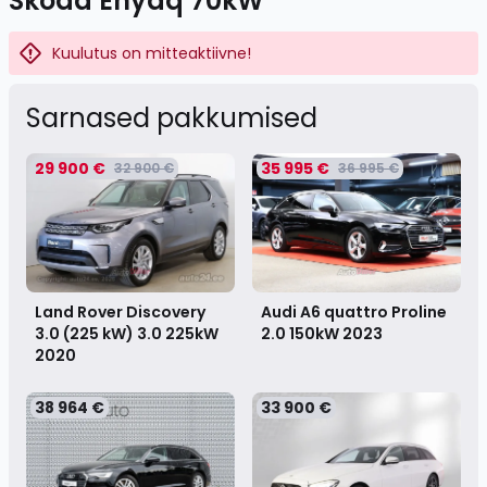
Skoda Enyaq 70kW
Kuulutus on mitteaktiivne!
Sarnased pakkumised
29 900 €
35 995 €
32 900 €
36 995 €
Land Rover Discovery
Audi A6 quattro Proline
3.0 (225 kW) 3.0 225kW
2.0 150kW
2023
2020
38 964 €
33 900 €