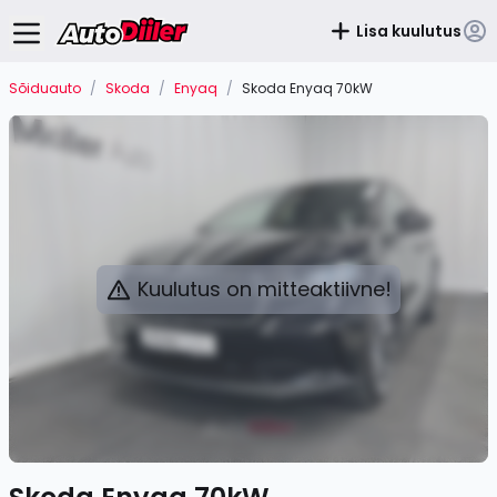
Lisa kuulutus
Sõiduauto
/
Skoda
/
Enyaq
/
Skoda Enyaq 70kW
Kuulutus on mitteaktiivne!