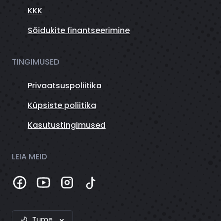
KKK
Sõidukite finantseerimine
TINGIMUSED
Privaatsuspoliitika
Küpsiste poliitika
Kasutustingimused
LEIA MEID
Tume