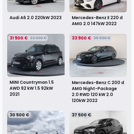
Audi A6 2.0 220kW
2023
Mercedes-Benz E 220 d
AMG 2.0 147kW
2022
31 900 €
33 900 €
32 900 €
35 500 €
MINI Countryman 1.5
Mercedes-Benz C 200 d
AWD 92 kW 1.5 92kW
AMG Night-Package
2021
2.0 RWD 120 kW 2.0
120kW
2022
30 500 €
37 500 €