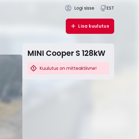
Logi sisse
EST
Lisa kuulutus
MINI Cooper S 128kW
Kuulutus on mitteaktiivne!