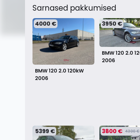
Sarnased pakkumised
4000 €
3950 €
BMW 120 2.0 1
2006
BMW 120 2.0 120kW
2006
5399 €
3800 €
4300 €