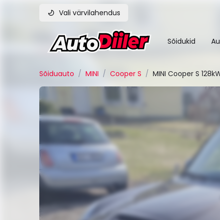
Vali värvilahendus
Sõidukid
Au
Sõiduauto
/
MINI
/
Cooper S
/
MINI Cooper S 128k