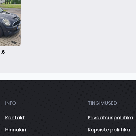
.6
INFO
TINGIMUSED
Kontakt
Privaatsuspoliitika
Hinnakiri
Küpsiste poliitika