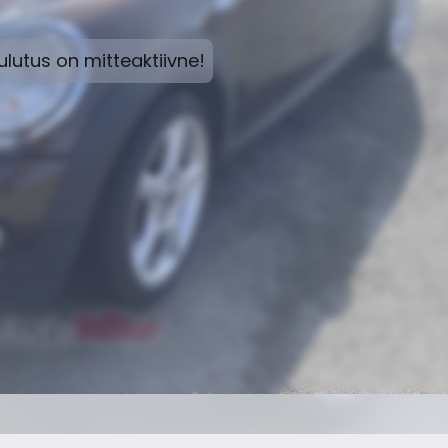
lutus on mitteaktiivne!