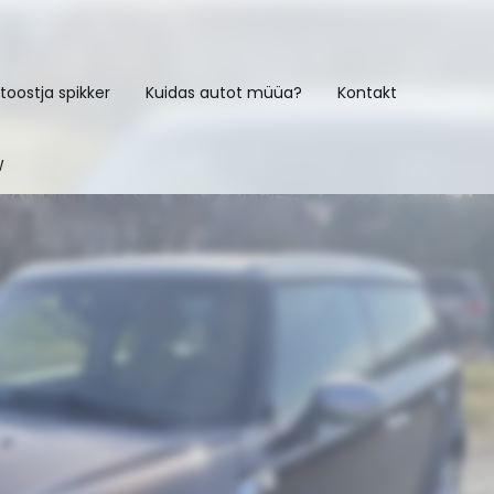
toostja spikker
Kuidas autot müüa?
Kontakt
W