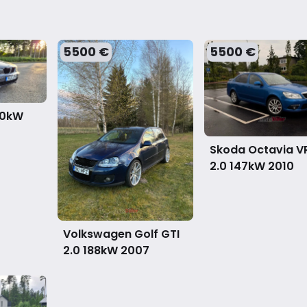
5500 €
5500 €
20kW
Skoda Octavia V
2.0 147kW
2010
Volkswagen Golf GTI
2.0 188kW
2007