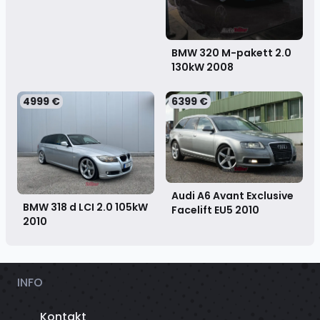
BMW 320 M-pakett 2.0
130kW
2008
4999 €
6399 €
Audi A6 Avant Exclusive
BMW 318 d LCI 2.0 105kW
Facelift EU5
2010
2010
INFO
Kontakt