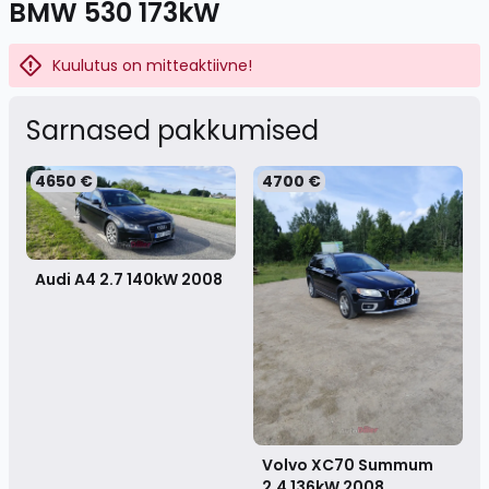
BMW 530 173kW
Kuulutus on mitteaktiivne!
Sarnased pakkumised
4650 €
4700 €
Audi A4 2.7 140kW
2008
Volvo XC70 Summum
2.4 136kW
2008