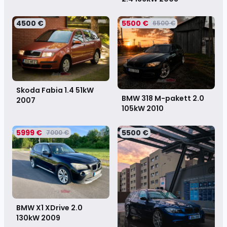
4500 €
5500 €
6500 €
Skoda Fabia 1.4 51kW
BMW 318 M-pakett 2.0
2007
105kW
2010
5999 €
5500 €
7000 €
BMW X1 XDrive 2.0
130kW
2009