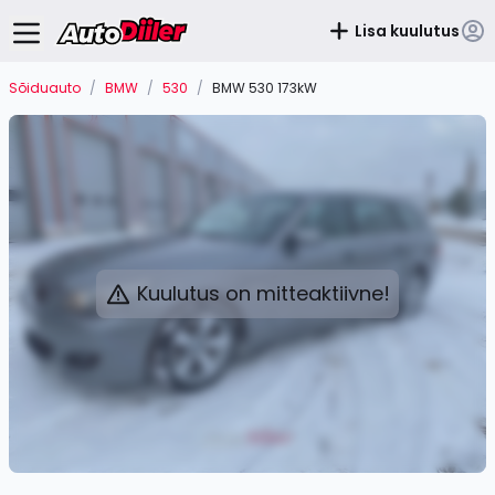
Lisa kuulutus
Sõiduauto
/
BMW
/
530
/
BMW 530 173kW
Kuulutus on mitteaktiivne!