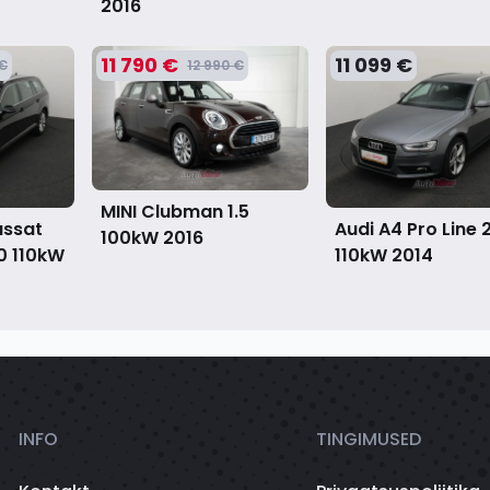
2016
11 790 €
11 099 €
 €
12 990 €
MINI Clubman 1.5
assat
Audi A4 Pro Line 
100kW
2016
0 110kW
110kW
2014
INFO
TINGIMUSED