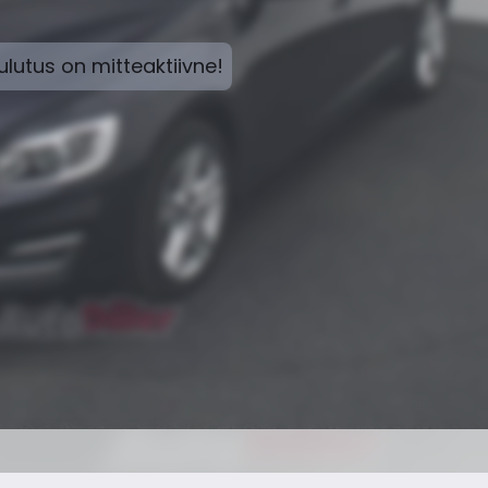
lutus on mitteaktiivne!