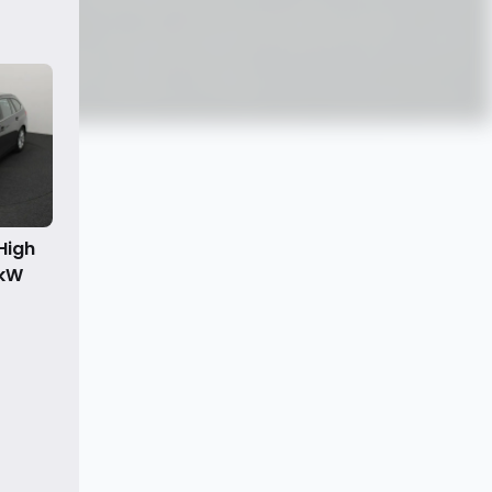
High
0kW