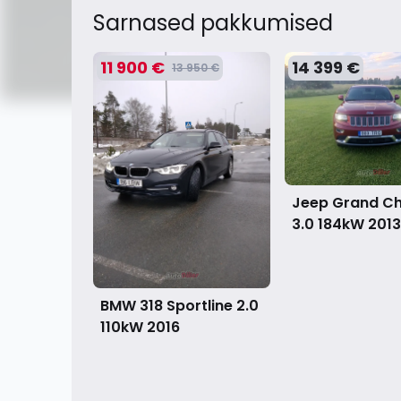
Sarnased pakkumised
11 900 €
14 399 €
13 950 €
Jeep Grand C
3.0 184kW
2013
BMW 318 Sportline 2.0
110kW
2016