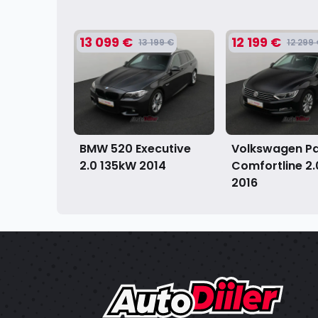
13 099 €
12 199 €
13 199 €
12 299
BMW 520 Executive
Volkswagen P
2.0 135kW
2014
Comfortline 2.
2016