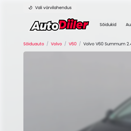
Vali värvilahendus
Sõidukid
Au
Sõiduauto
/
Volvo
/
V60
/
Volvo V60 Summum 2.