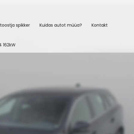
toostja spikker
Kuidas autot müüa?
Kontakt
4 162kW