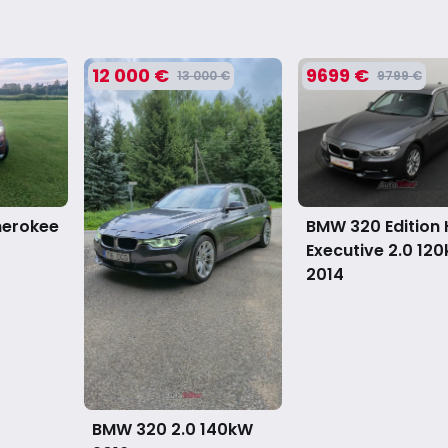
12 000 €
9699 €
13 000 €
9799 €
herokee
BMW 320 Edition 
Executive 2.0 12
2014
BMW 320 2.0 140kW