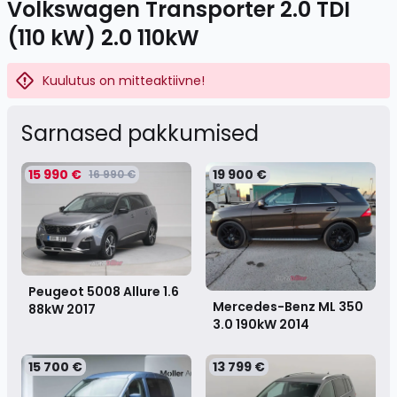
Volkswagen Transporter 2.0 TDI
(110 kW) 2.0 110kW
Kuulutus on mitteaktiivne!
Sarnased pakkumised
15 990 €
19 900 €
16 990 €
Peugeot 5008 Allure 1.6
Mercedes-Benz ML 350
88kW
2017
3.0 190kW
2014
15 700 €
13 799 €