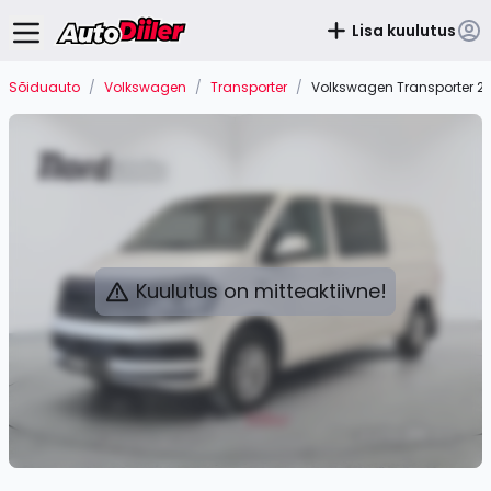
Lisa kuulutus
Sõiduauto
/
Volkswagen
/
Transporter
/
Volkswagen Transporter 2.0
Kuulutus on mitteaktiivne!