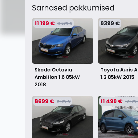
Sarnased pakkumised
11 199 €
9399 €
11 299 €
Skoda Octavia
Toyota Auris A
Ambition 1.6 85kW
1.2 85kW
2015
2018
8699 €
11 499 €
8799 €
13 199