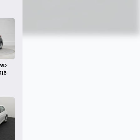
FWD
016