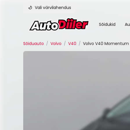
Vali värvilahendus
Sõidukid
Au
Sõiduauto
/
Volvo
/
V40
/
Volvo V40 Momentum 