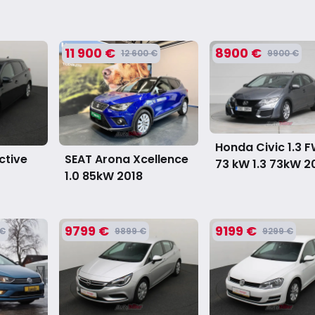
11 900 €
8900 €
12 600 €
9900 €
Honda Civic 1.3 
ctive
SEAT Arona Xcellence
73 kW 1.3 73kW
2
1.0 85kW
2018
9799 €
9199 €
 €
9899 €
9299 €