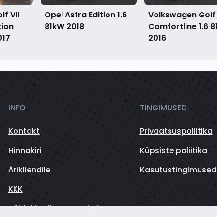
f VII
Opel Astra Edition 1.6
Volkswagen Golf
tion
81kW
2018
Comfortline 1.6 
017
2016
INFO
TINGIMUSED
Kontakt
Privaatsuspoliitika
Hinnakiri
Küpsiste poliitika
Ärikliendile
Kasutustingimused
KKK
Sõidukite finantseerimine