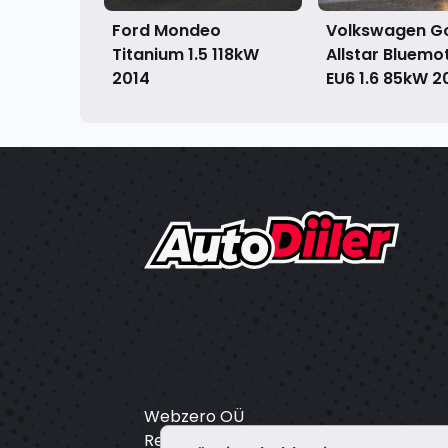
Ford Mondeo
Volkswagen Gol
Titanium 1.5 118kW
Allstar Bluemo
2014
EU6 1.6 85kW
2
Webzero OÜ
Registrikood: 16804172