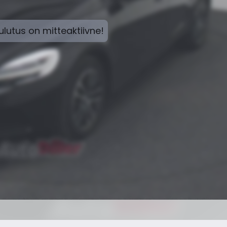
lutus on mitteaktiivne!