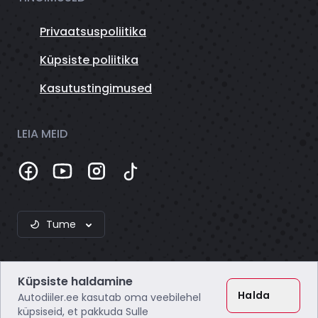
Privaatsuspoliitika
Küpsiste poliitika
Kasutustingimused
LEIA MEID
Tume
Küpsiste haldamine
Halda
Autodiiler.ee kasutab oma veebilehel
küpsiseid, et pakkuda Sulle