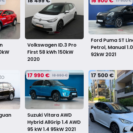
18 499 €
16 900 €
0 €
17 900 €
Ford Puma ST Lin
n
Volkswagen ID.3 Pro
Petrol, Manual 1.0
00kW
First 58 kWh 150kW
92kW
2021
2020
17 990 €
17 500 €
18 990 €
iguan
Suzuki Vitara AWD
Hybrid AllGrip 1.4 AWD
95 kW 1.4 95kW
2021