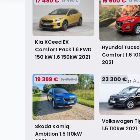
17 490 €
16 500 €
18 490 €
18 90
Kia XCeed EX
Hyundai Tucso
Comfort Pack 1.6 FWD
Comfort 1.6 1
150 kW 1.6 150kW
2021
2021
19 399 €
23 300 €
19 999 €
Volkswagen T
Skoda Kamiq
1.5 110kW
2021
Ambition 1.5 110kW