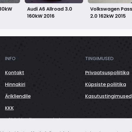
230kW
Audi A6 Allroad 3.0
Volkswagen Pas
160kW
2016
2.0 162kW
2015
INFO
TINGIMUSED
Kontakt
Privaatsuspoliitika
Hinnakiri
Küpsiste poliitika
Ärikliendile
Kasutustingimused
KKK
Sõidukite finantseerimine