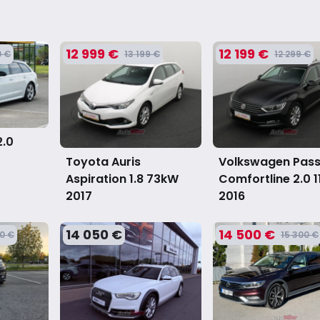
12 999 €
12 199 €
0 €
13 199 €
12 299 €
2.0
Toyota Auris
Volkswagen Pas
Aspiration 1.8 73kW
Comfortline 2.0 
2017
2016
14 050 €
14 500 €
0 €
15 300 €