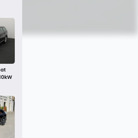
sat
110kW