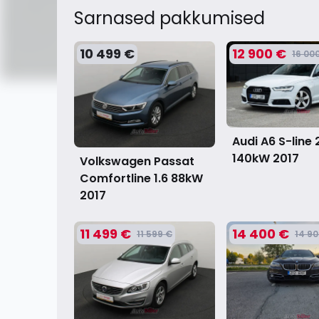
Sarnased pakkumised
10 499 €
12 900 €
16 00
Audi A6 S-line 
140kW
2017
Volkswagen Passat
Comfortline 1.6 88kW
2017
11 499 €
14 400 €
11 599 €
14 90