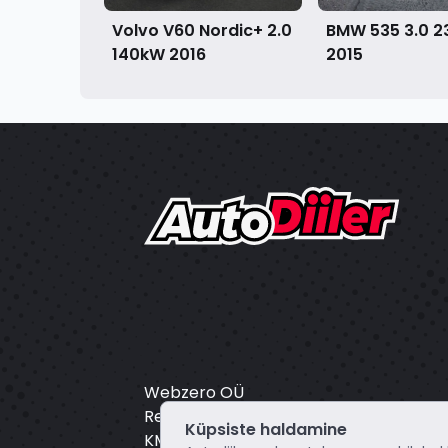
Volvo V60 Nordic+ 2.0
BMW 535 3.0 
140kW
2016
2015
Webzero OÜ
Registrikood: 16804172
Küpsiste haldamine
KMKR: EE102649495