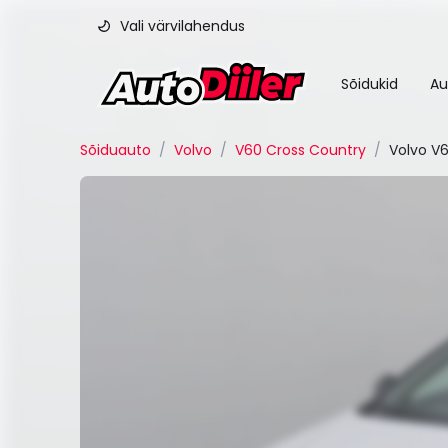
Vali värvilahendus
Sõidukid
Au
Sõiduauto
/
Volvo
/
V60 Cross Country
/
Volvo V