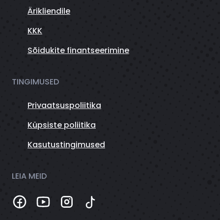
Ärikliendile
KKK
Sõidukite finantseerimine
TINGIMUSED
Privaatsuspoliitika
Küpsiste poliitika
Kasutustingimused
LEIA MEID