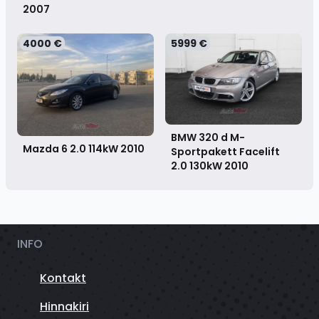
2007
4000 €
5999 €
BMW 320 d M-
Mazda 6 2.0 114kW
2010
Sportpakett Facelift
2.0 130kW
2010
INFO
Kontakt
Hinnakiri