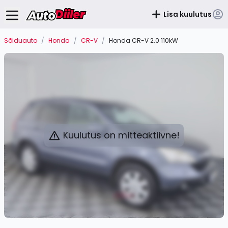
Lisa kuulutus
Sõiduauto
/
Honda
/
CR-V
/
Honda CR-V 2.0 110kW
Kuulutus on mitteaktiivne!