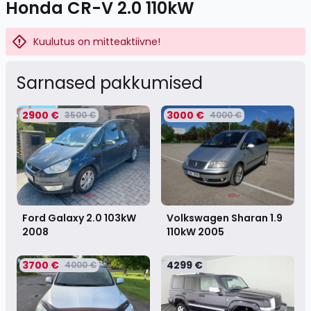
Honda CR-V 2.0 110kW
Kuulutus on mitteaktiivne!
Sarnased pakkumised
2900 €
3000 €
3500 €
4000 €
Ford Galaxy 2.0 103kW
Volkswagen Sharan 1.9
2008
110kW
2005
3700 €
4299 €
4000 €