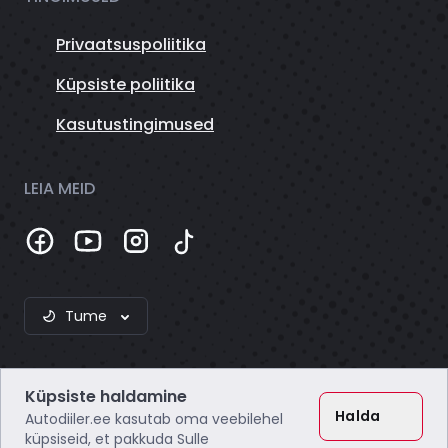
Privaatsuspoliitika
Küpsiste poliitika
Kasutustingimused
LEIA MEID
Tume
Küpsiste haldamine
Halda
Autodiiler.ee kasutab oma veebilehel
küpsiseid, et pakkuda Sulle