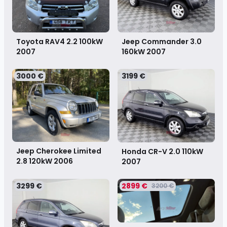
Toyota RAV4 2.2 100kW
Jeep Commander 3.0
2007
160kW
2007
3000 €
3199 €
Jeep Cherokee Limited
Honda CR-V 2.0 110kW
2.8 120kW
2006
2007
3299 €
2899 €
3200 €