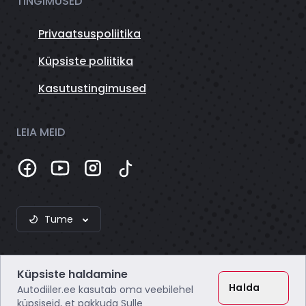
TINGIMUSED
Privaatsuspoliitika
Küpsiste poliitika
Kasutustingimused
LEIA MEID
Tume
Küpsiste haldamine
Halda
Autodiiler.ee kasutab oma veebilehel
küpsiseid, et pakkuda Sulle