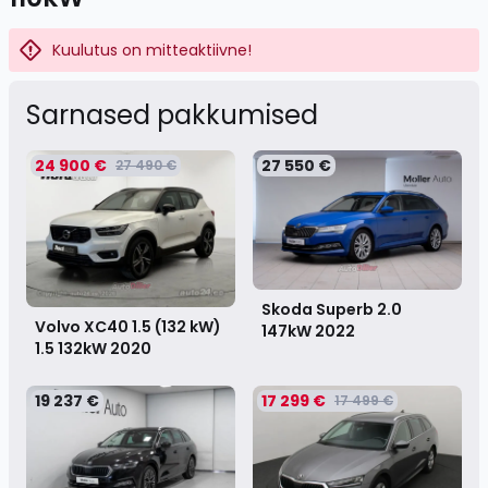
Kuulutus on mitteaktiivne!
Sarnased pakkumised
24 900 €
27 550 €
27 490 €
Skoda Superb 2.0
Volvo XC40 1.5 (132 kW)
147kW
2022
1.5 132kW
2020
19 237 €
17 299 €
17 499 €