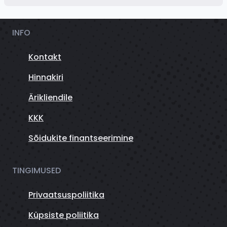
INFO
Kontakt
Hinnakiri
Ärikliendile
KKK
Sõidukite finantseerimine
TINGIMUSED
Privaatsuspoliitika
Küpsiste poliitika