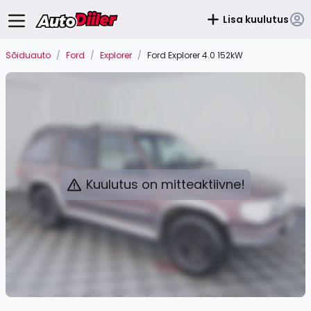
Lisa kuulutus
Sõiduauto
/
Ford
/
Explorer
/
Ford Explorer 4.0 152kW
Kuulutus on mitteaktiivne!