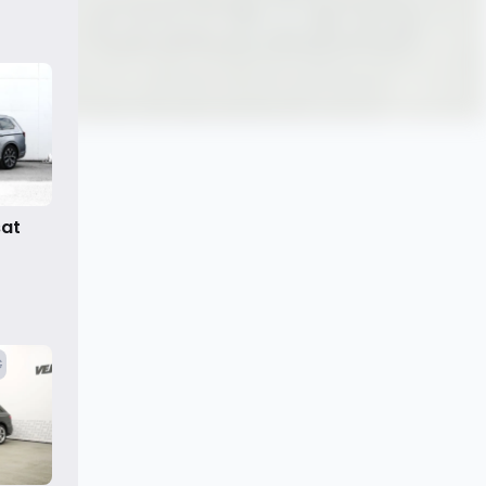
sat
€