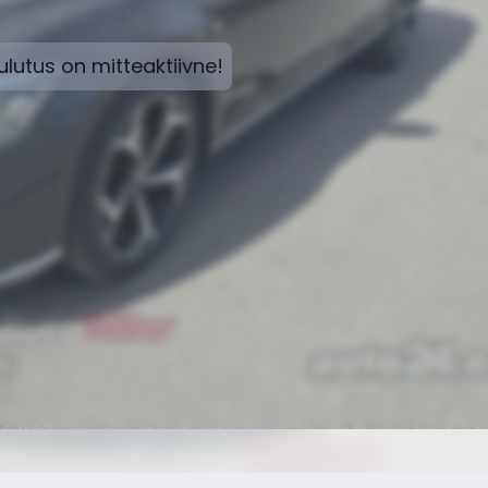
lutus on mitteaktiivne!