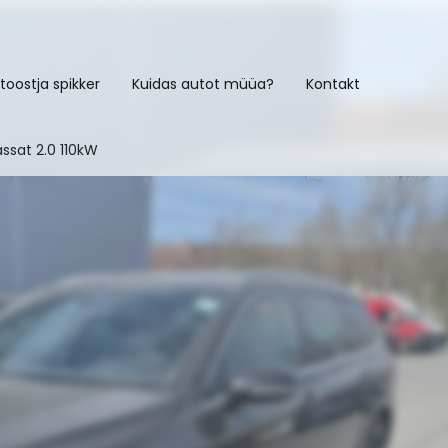
toostja spikker
Kuidas autot müüa?
Kontakt
ssat 2.0 110kW