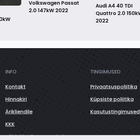
Volkswagen Passat
Audi A4 40 TDI
2.0 147kW
2022
Quattro 2.0 150
10kW
2022
INFO
TINGIMUSED
Kontakt
Privaatsuspoliitika
Hinnakiri
Küpsiste poliitika
Ärikliendile
Kasutustingimused
KKK
Sõidukite finantseerimine