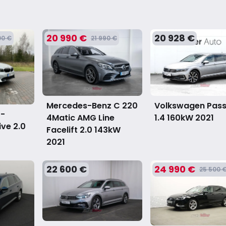
20 990 €
20 928 €
00 €
21 990 €
Mercedes-Benz C 220
Volkswagen Pas
 -
4Matic AMG Line
1.4 160kW
2021
ive 2.0
Facelift 2.0 143kW
2021
22 600 €
24 990 €
25 500 