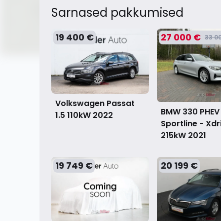
Sarnased pakkumised
19 400 €
27 000 €
33 0
Volkswagen Passat
BMW 330 PHEV
1.5 110kW
2022
Sportline - Xdr
215kW
2021
19 749 €
20 199 €