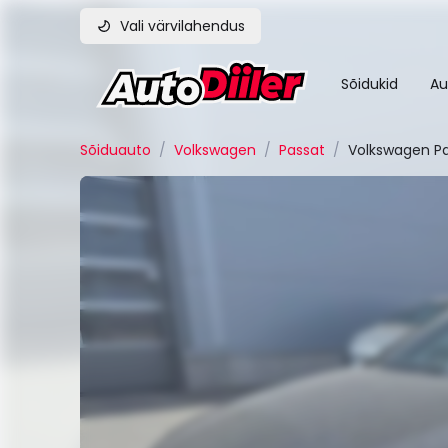
Vali värvilahendus
Sõidukid
Au
Sõiduauto
/
Volkswagen
/
Passat
/
Volkswagen Pa