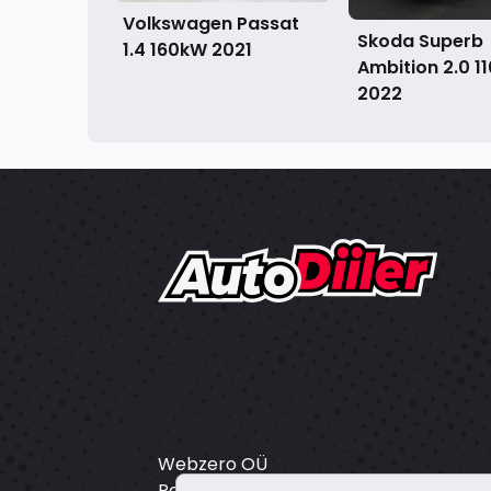
Volkswagen Passat
Skoda Superb
1.4 160kW
2021
Ambition 2.0 1
2022
Webzero OÜ
Registrikood: 16804172