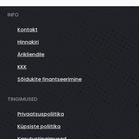
INFO
Kontakt
Hinnakiri
Ärikliendile
KKK
Sõidukite finantseerimine
TINGIMUSED
Privaatsuspoliitika
Küpsiste poliitika
Kasutustingimused