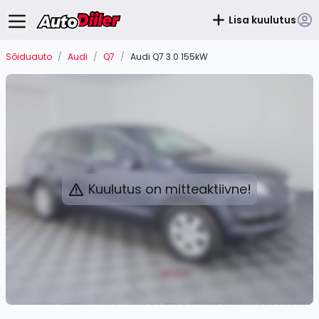
Lisa kuulutus
Sõiduauto
/
Audi
/
Q7
/
Audi Q7 3.0 155kW
Kuulutus on mitteaktiivne!