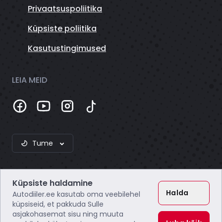
Privaatsuspoliitika
Küpsiste poliitika
Kasutustingimused
LEIA MEID
Tume
Küpsiste haldamine
Halda
Autodiiler.ee kasutab oma veebilehel
küpsiseid, et pakkuda Sulle
asjakohasemat sisu ning muuta
Webzero OÜ