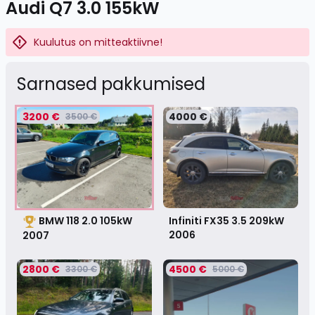
Audi Q7 3.0 155kW
Kuulutus on mitteaktiivne!
Sarnased pakkumised
3200 €
4000 €
3500 €
BMW 118 2.0 105kW
Infiniti FX35 3.5 209kW
2006
2007
2800 €
4500 €
3300 €
5000 €