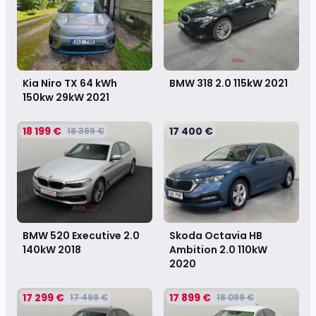
Kia Niro TX 64 kWh
BMW 318 2.0 115kW
2021
150kw 29kW
2021
18 199 €
17 400 €
18 399 €
BMW 520 Executive 2.0
Skoda Octavia HB
140kW
2018
Ambition 2.0 110kW
2020
17 299 €
17 899 €
17 499 €
18 099 €