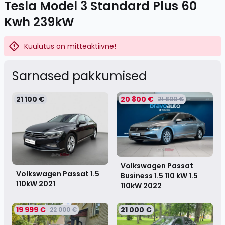
Tesla Model 3 Standard Plus 60
Kwh 239kW
Kuulutus on mitteaktiivne!
Sarnased pakkumised
21 100 €
20 800 €
21 800 €
Volkswagen Passat
Volkswagen Passat 1.5
Business 1.5 110 kW 1.5
110kW
2021
110kW
2022
19 999 €
21 000 €
22 000 €