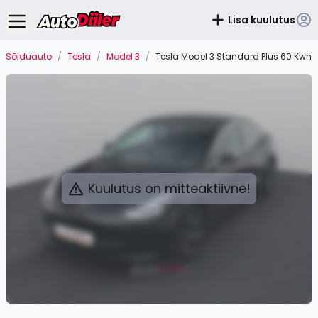
Lisa kuulutus
Sõiduauto
/
Tesla
/
Model 3
/
Tesla Model 3 Standard Plus 60 Kwh
Kuulutus on mitteaktiivne!