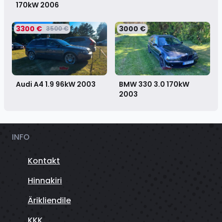
170kW
2006
3300 €
3000 €
3500 €
Audi A4 1.9 96kW
2003
BMW 330 3.0 170kW
2003
INFO
Kontakt
Hinnakiri
Ärikliendile
KKK