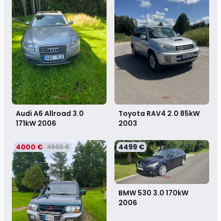
Audi A6 Allroad 3.0
Toyota RAV4 2.0 85kW
171kW
2006
2003
4000 €
4499 €
4500 €
BMW 530 3.0 170kW
2006