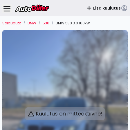
Lisa kuulutus
Sõiduauto
/
BMW
/
530
/
BMW 530 3.0 160kW
Kuulutus on mitteaktiivne!