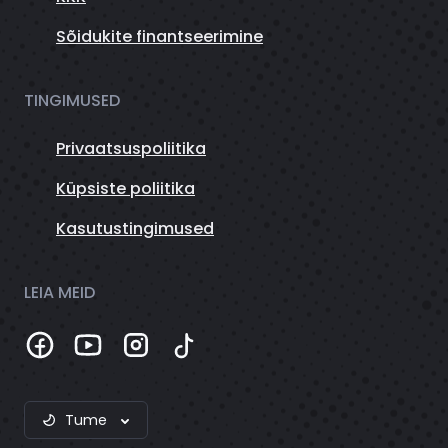
Sõidukite finantseerimine
TINGIMUSED
Privaatsuspoliitika
Küpsiste poliitika
Kasutustingimused
LEIA MEID
Tume