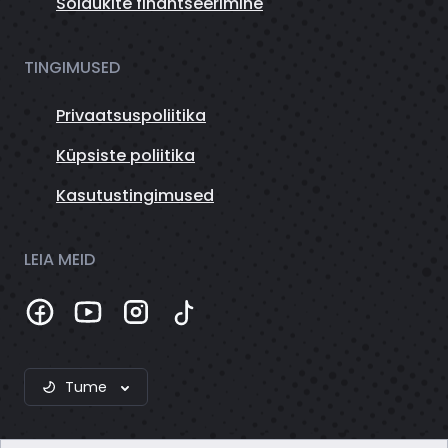
Sõidukite finantseerimine
TINGIMUSED
Privaatsuspoliitika
Küpsiste poliitika
Kasutustingimused
LEIA MEID
Tume