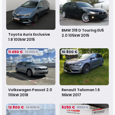
BMW 318 D Touring EU5
Toyota Auris Exclusive
2.0 105kW
2015
1.8 100kW
2015
11 450 €
10 800 €
12 000 €
Volkswagen Passat 2.0
Renault Talisman 1.6
110kW
2018
96kW
2017
12 800 €
8290 €
13 500 €
8990 €