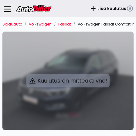
Lisa kuulutus
Sõiduauto
/
Volkswagen
/
Passat
/
Volkswagen Passat Comfortline
Kuulutus on mitteaktiivne!