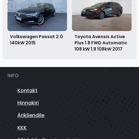
Volkswagen Passat 2.0
Toyota Avensis Active
140kW
2015
Plus 1.8 FWD Automatic
108 kW 1.8 108kW
2017
INFO
Kontakt
Hinnakiri
Ärikliendile
KKK