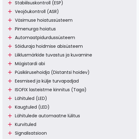
Stabiilsuskontroll (ESP)
Veojõukontroll (ASR)
Väsimuse hoiatussüsteem
Pimenurga hoiatus
Automaatpidurdussüsteem
Sõiduraja hoidmise abisüsteem
Liiklusmärkide tuvastus ja kuvamine
Mägistardi abi
Püsikiirusehoidja (Distantsi hoidev)
Eesmised ja külje turvapadjad
ISOFIX lasteistme kinnitus (Taga)
Lähituled (LED)
Kaugtuled (LED)
Lähitulede automaatne lülitus
Kurvituled
Signalisatsioon