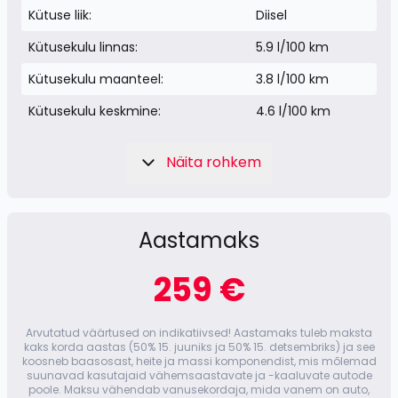
Kütuse liik:
Diisel
Kütusekulu linnas:
5.9 l/100 km
Kütusekulu maanteel:
3.8 l/100 km
Kütusekulu keskmine:
4.6 l/100 km
Näita rohkem
Aastamaks
259 €
Arvutatud väärtused on indikatiivsed! Aastamaks tuleb maksta
kaks korda aastas (50% 15. juuniks ja 50% 15. detsembriks) ja see
koosneb baasosast, heite ja massi komponendist, mis mõlemad
suunavad kasutajaid vähemsaastavate ja -kaaluvate autode
poole. Maksu vähendab vanuse­kordaja, mida vanem on auto,