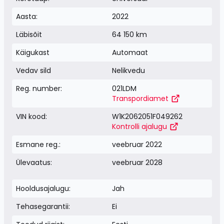
Aasta:
2022
Läbisõit
64 150 km
Käigukast
Automaat
Vedav sild
Nelikvedu
Reg. number:
021LDM
Transpordiamet
VIN kood:
W1K2062051F049262
Kontrolli ajalugu
Esmane reg.:
veebruar 2022
Ülevaatus:
veebruar 2028
Hooldusajalugu:
Jah
Tehasegarantii:
Ei