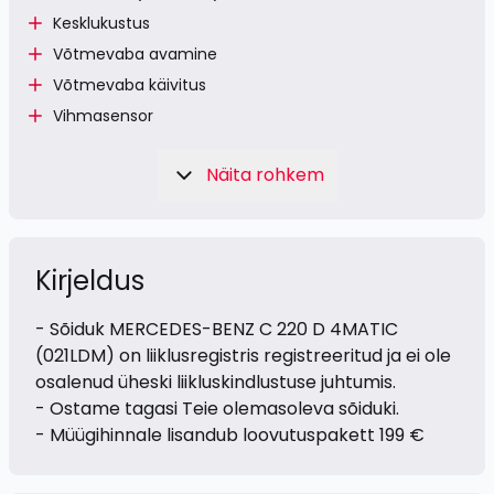
Kesklukustus
Võtmevaba avamine
Võtmevaba käivitus
Vihmasensor
Näita rohkem
Kirjeldus
- Sõiduk MERCEDES-BENZ C 220 D 4MATIC
(021LDM) on liiklusregistris registreeritud ja ei ole
osalenud üheski liikluskindlustuse juhtumis.
- Ostame tagasi Teie olemasoleva sõiduki.
- Müügihinnale lisandub loovutuspakett 199 €