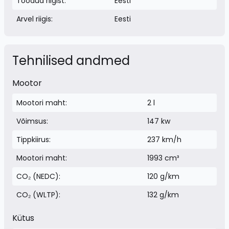
Toodud riigist:
Eesti
Arvel riigis:
Eesti
Tehnilised andmed
Mootor
Mootori maht:
2 l
Võimsus:
147 kw
Tippkiirus:
237 km/h
Mootori maht:
1993 cm³
CO₂ (NEDC):
120 g/km
CO₂ (WLTP):
132 g/km
Kütus