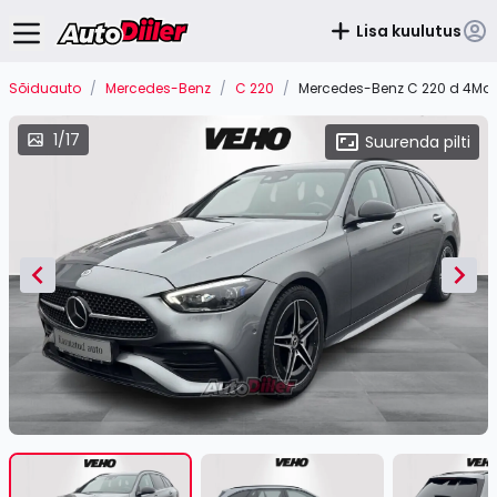
Lisa kuulutus
Sõiduauto
/
Mercedes-Benz
/
C 220
/
Mercedes-Benz C 220 d 4Mati
1/17
Suurenda pilti
Item
1