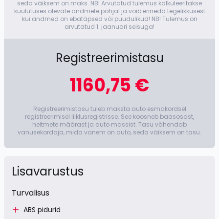
seda väiksem on maks. NB! Arvutatud tulemus kalkuleeritakse
kuulutuses olevate andmete põhjal ja võib erineda tegelikkusest
kui andmed on ebatäpsed või puudulikud! NB! Tulemus on
arvutatud 1. jaanuari seisuga!
Registreerimistasu
1160,75 €
Registreerimistasu tuleb maksta auto esmakordsel
registreerimisel liiklusregistrisse. See koosneb baasosast,
heitmete määrast ja auto massist. Tasu vähendab
vanusekordaja, mida vanem on auto, seda väiksem on tasu.
Lisavarustus
Turvalisus
ABS pidurid