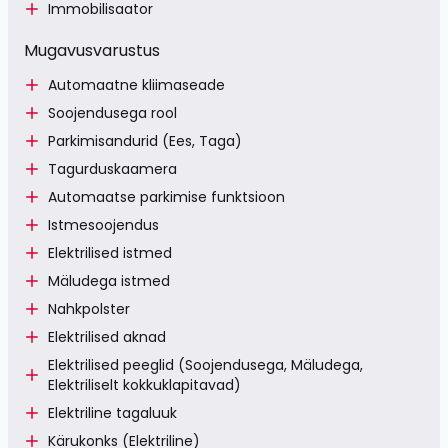
Immobilisaator
Mugavusvarustus
Automaatne kliimaseade
Soojendusega rool
Parkimisandurid (Ees, Taga)
Tagurduskaamera
Automaatse parkimise funktsioon
Istmesoojendus
Elektrilised istmed
Mäludega istmed
Nahkpolster
Elektrilised aknad
Elektrilised peeglid (Soojendusega, Mäludega,
Elektriliselt kokkuklapitavad)
Elektriline tagaluuk
Kärukonks (Elektriline)