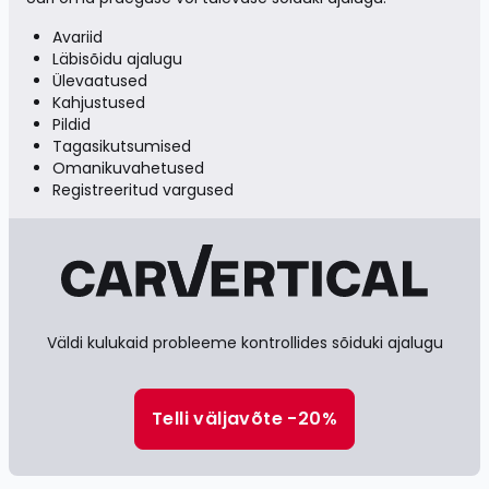
Avariid
Läbisõidu ajalugu
Ülevaatused
Kahjustused
Pildid
Tagasikutsumised
Omanikuvahetused
Registreeritud vargused
Väldi kulukaid probleeme kontrollides sõiduki ajalugu
Telli väljavõte -20%