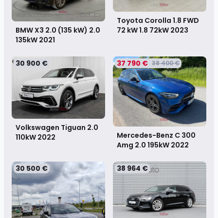
Toyota Corolla 1.8 FWD
72 kW 1.8 72kW
2023
BMW X3 2.0 (135 kW) 2.0
135kW
2021
30 900 €
37 790 €
38 400 €
Volkswagen Tiguan 2.0
Mercedes-Benz C 300
110kW
2022
Amg 2.0 195kW
2022
30 500 €
38 964 €