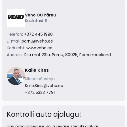
Veho OÜ Pärnu
Kuulutusi: 9
Telefon:
+372 445 1990
E-mail:
parnu@veho.ee
Koduleht:
www.veho.ee
Aadress:
Riia mnt 231a, Pärnu, 80025, Pärnu maakond
Kalle Kirss
Kliendinõustaja
Kalle.Kirss@veho.ee
+372 5333 7791
Kontrolli auto ajalugu!
Uuri oma praeguse või tulevase sõiduki ajalugu: