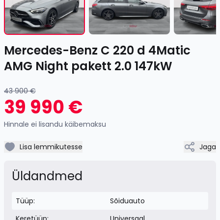
of
17
Item
Mercedes-Benz C 220 d 4Matic
1
of
AMG Night pakett 2.0 147kW
17
43 900 €
39 990 €
Hinnale ei lisandu käibemaksu
Lisa lemmikutesse
Jaga
Üldandmed
Tüüp:
Sõiduauto
Keretüüp:
Universaal