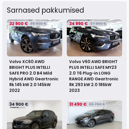
Sarnased pakkumised
32 900 €
34 990 €
35 900 €
37 990 €
Volvo XC60 AWD
Volvo V60 AWD BRIGHT
BRIGHT PLUS INTELLI
PLUS INTELLI SAFE MY23
SAFE PRO 2.0 B4 Mild
2.0 T6 Plug-in LONG
Hybrid AWD Geartronic
RANGE AWD Geartronic
8k 145 kW 2.0 145kW
8K 293 kW 2.0 186kW
2022
2023
34 900 €
31 490 €
35 790 €