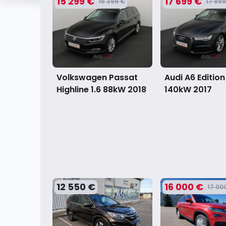
15 299 €
17 699 €
15 399 €
17 899
Volkswagen Passat
Audi A6 Edition
Highline 1.6 88kW
2018
140kW
2017
12 550 €
16 000 €
17 00