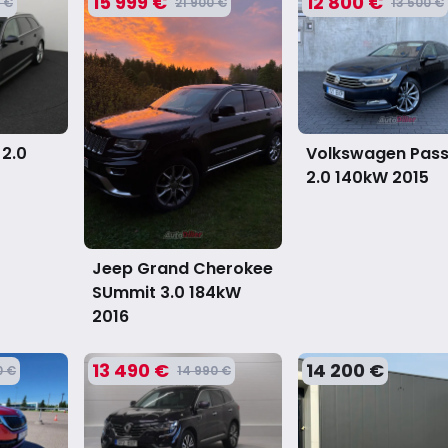
15 999 €
12 800 €
 €
21 900 €
13 500 €
 2.0
Volkswagen Pas
2.0 140kW
2015
Jeep Grand Cherokee
SUmmit 3.0 184kW
2016
13 490 €
14 200 €
0 €
14 990 €