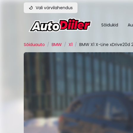
Vali värvilahendus
Sõidukid
Au
Sõiduauto
/
BMW
/
X1
/
BMW X1 X-Line xDrive20d 