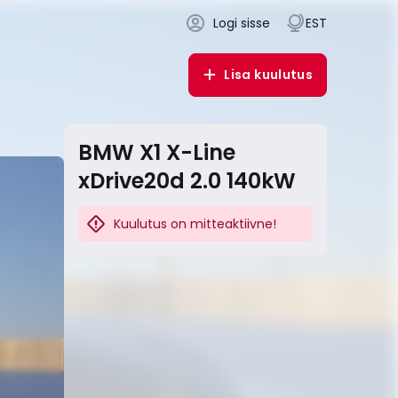
Logi sisse
EST
Lisa kuulutus
BMW X1 X-Line
xDrive20d 2.0 140kW
Kuulutus on mitteaktiivne!