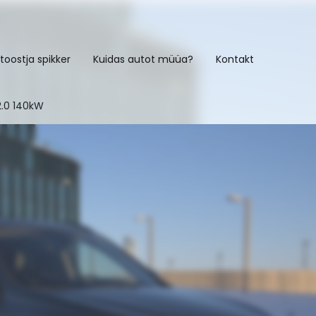
toostja spikker
Kuidas autot müüa?
Kontakt
2.0 140kW