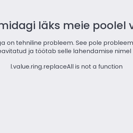
 midagi läks meie poolel v
a on tehniline probleem. See pole probleem 
itatud ja töötab selle lahendamise nimel nii 
l.value.ring.replaceAll is not a function