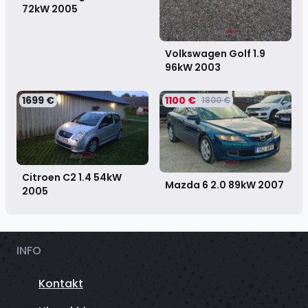
72kW
2005
Volkswagen Golf 1.9
96kW
2003
1699 €
1100 €
1800 €
Citroen C2 1.4 54kW
Mazda 6 2.0 89kW
2007
2005
INFO
Kontakt