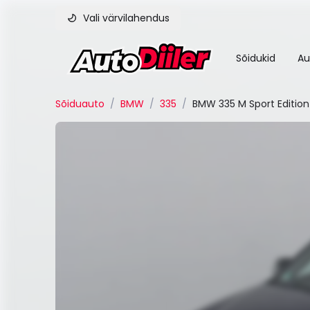
Vali värvilahendus
Sõidukid
Au
Sõiduauto
/
BMW
/
335
/
BMW 335 M Sport Edition