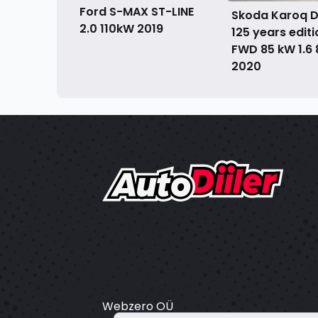
Ford S-MAX ST-LINE
Skoda Karoq D
2.0 110kW
2019
125 years editi
FWD 85 kW 1.6
2020
Webzero OÜ