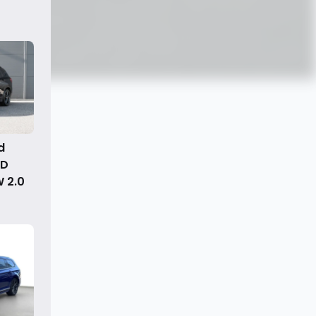
d
WD
 2.0