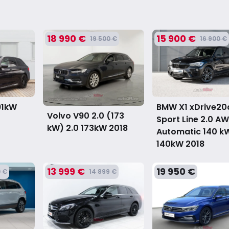
18 990 €
15 900 €
19 500 €
16 900 €
91kW
BMW X1 xDrive20
Volvo V90 2.0 (173
Sport Line 2.0 A
kW) 2.0 173kW
2018
Automatic 140 kW
140kW
2018
13 999 €
19 950 €
0 €
14 899 €