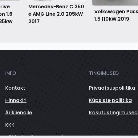
rive
Mercedes-Benz C 350
Volkswagen Pas
on 1.6
e AMG Line 2.0 205kW
1.5 110kW
2019
 85kW
2017
INFO
TINGIMUSED
Kontakt
Privaatsuspoliitika
Hinnakiri
Küpsiste poliitika
Ärikliendile
Kasutustingimused
KKK
Sõidukite finantseerimine