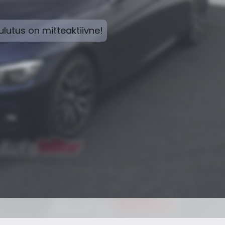
lutus on mitteaktiivne!