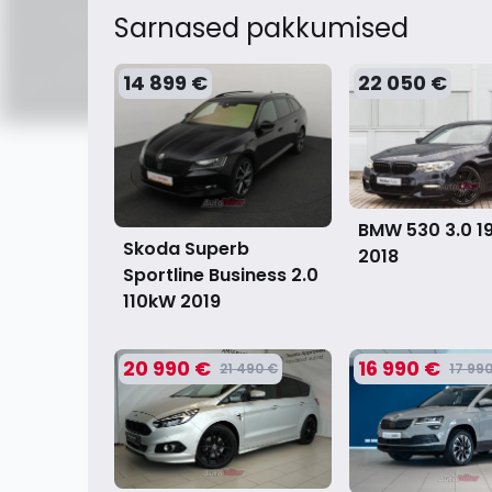
Sarnased pakkumised
14 899 €
22 050 €
BMW 530 3.0 1
Skoda Superb
2018
Sportline Business 2.0
110kW
2019
20 990 €
16 990 €
21 490 €
17 99