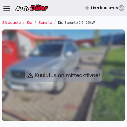
Lisa kuulutus
Sõiduauto
/
Kia
/
Sorento
/
Kia Sorento 2.5 125kW
Kuulutus on mitteaktiivne!