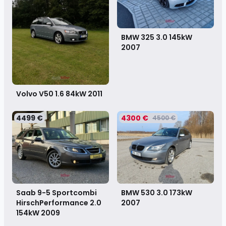
BMW 325 3.0 145kW
2007
Volvo V50 1.6 84kW
2011
4499 €
4300 €
4500 €
Saab 9-5 Sportcombi
BMW 530 3.0 173kW
HirschPerformance 2.0
2007
154kW
2009