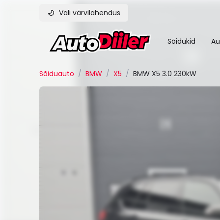
Vali värvilahendus
Sõidukid
Au
Sõiduauto
/
BMW
/
X5
/
BMW X5 3.0 230kW