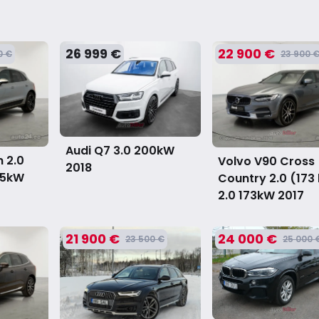
26 999 €
22 900 €
0 €
23 900 
Audi Q7 3.0 200kW
 2.0
Volvo V90 Cross
2018
85kW
Country 2.0 (173
2.0 173kW
2017
21 900 €
24 000 €
23 500 €
25 000 