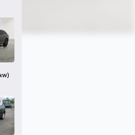
€
 kW)
€