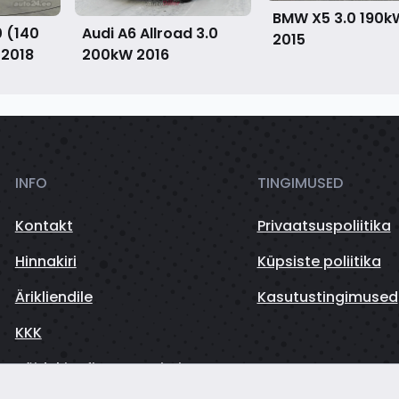
BMW X5 3.0 190k
0 (140
Audi A6 Allroad 3.0
2015
W
2018
200kW
2016
INFO
TINGIMUSED
Kontakt
Privaatsuspoliitika
Hinnakiri
Küpsiste poliitika
Ärikliendile
Kasutustingimused
KKK
Sõidukite finantseerimine