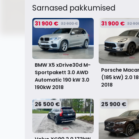
Sarnased pakkumised
31 900 €
31 900 €
32 900 €
32 90
BMW X5 xDrive30d M-
Porsche Macan
Sportpakett 3.0 AWD
(185 kW) 2.0 1
Automatic 190 kW 3.0
2018
190kW
2018
26 500 €
25 900 €