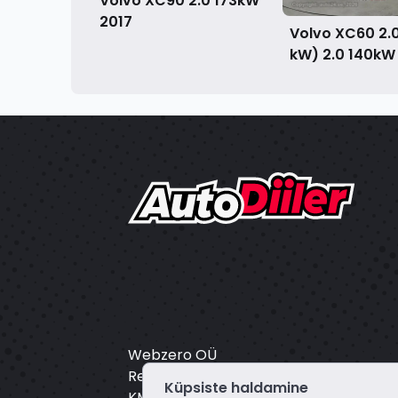
Volvo XC90 2.0 173kW
2017
Volvo XC60 2.
kW) 2.0 140k
Webzero OÜ
Registrikood: 16804172
Küpsiste haldamine
KMKR: EE102649495