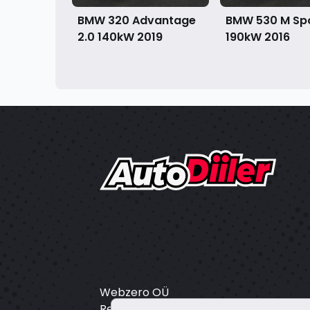
BMW 320 Advantage
BMW 530 M Spo
2.0 140kW
2019
190kW
2016
Webzero OÜ
Registrikood: 16804172