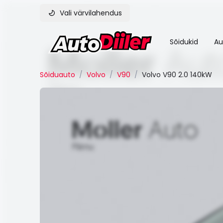
Vali värvilahendus
Sõidukid
Au
Sõiduauto
/
Volvo
/
V90
/
Volvo V90 2.0 140kW