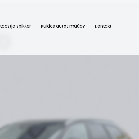
toostja spikker
Kuidas autot müüa?
Kontakt