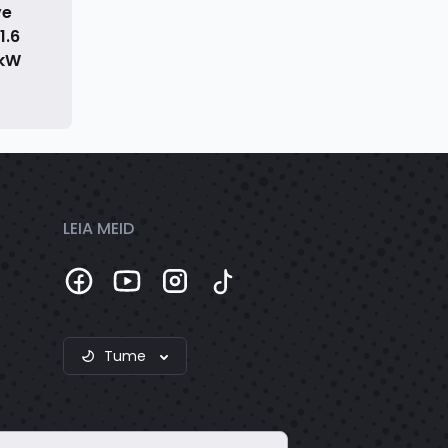
ve
1.6
5kW
LEIA MEID
Tume