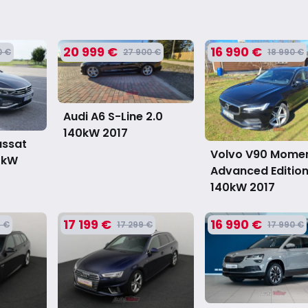
20 999 €
16 990 €
0 €
27 900 €
18 990 €
Audi A6 S-Line 2.0
140kW
2017
assat
Volvo V90 Mome
47kW
Advanced Edition
140kW
2017
17 199 €
16 990 €
9 €
17 299 €
17 990 €