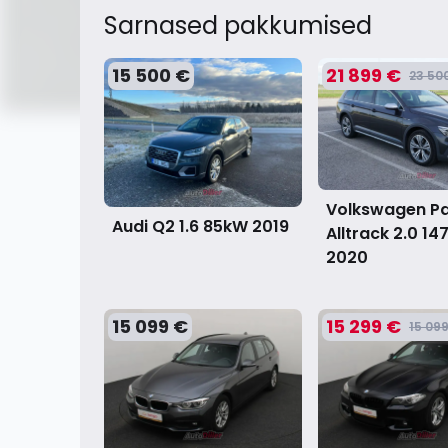
Sarnased pakkumised
15 500 €
21 899 €
23 50
Volkswagen P
Audi Q2 1.6 85kW
2019
Alltrack 2.0 1
2020
15 099 €
15 299 €
15 09