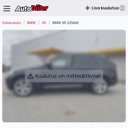
Lisa kuulutus
Sõiduauto
/
BMW
/
X5
/
BMW X5 225kW
Kuulutus on mitteaktiivne!