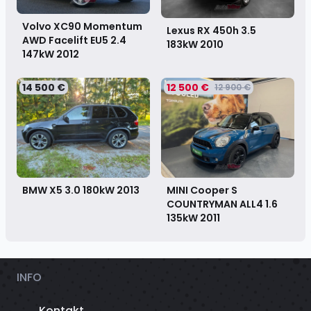
Volvo XC90 Momentum
Lexus RX 450h 3.5
AWD Facelift EU5 2.4
183kW
2010
147kW
2012
14 500 €
12 500 €
12 900 €
BMW X5 3.0 180kW
2013
MINI Cooper S
COUNTRYMAN ALL4 1.6
135kW
2011
INFO
Kontakt