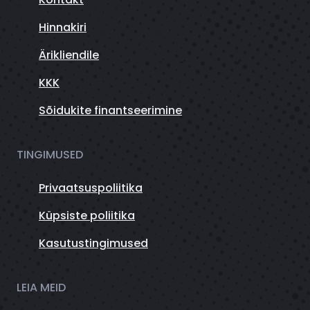
Hinnakiri
Ärikliendile
KKK
Sõidukite finantseerimine
TINGIMUSED
Privaatsuspoliitika
Küpsiste poliitika
Kasutustingimused
LEIA MEID