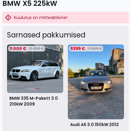
BMW X5 225kW
Kuulutus on mitteaktiivne!
Sarnased pakkumised
11 000 €
9399 €
12 000 €
11 500 €
BMW 335 M-Pakett 3.0
210kW
2009
Audi A6 3.0 150kW
2012