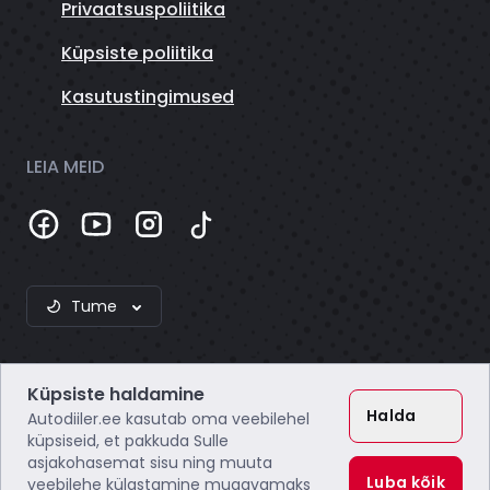
Privaatsuspoliitika
Küpsiste poliitika
Kasutustingimused
LEIA MEID
Tume
Küpsiste haldamine
Halda
Autodiiler.ee kasutab oma veebilehel
küpsiseid, et pakkuda Sulle
asjakohasemat sisu ning muuta
Webzero OÜ
Luba kõik
veebilehe külastamine mugavamaks
Registrikood: 16804172