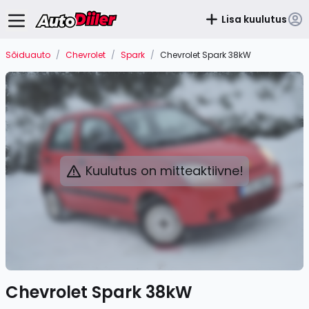
Lisa kuulutus
Sõiduauto
/
Chevrolet
/
Spark
/
Chevrolet Spark 38kW
Kuulutus on mitteaktiivne!
Chevrolet Spark 38kW