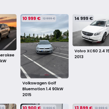
10 999 €
14 999 €
12 999 €
Volvo XC60 2.4 
herokee
2013
4kW
Volkswagen Golf
Bluemotion 1.4 90kW
2015
10 900 €
13 899 €
0 €
11 900 €
13 999 €