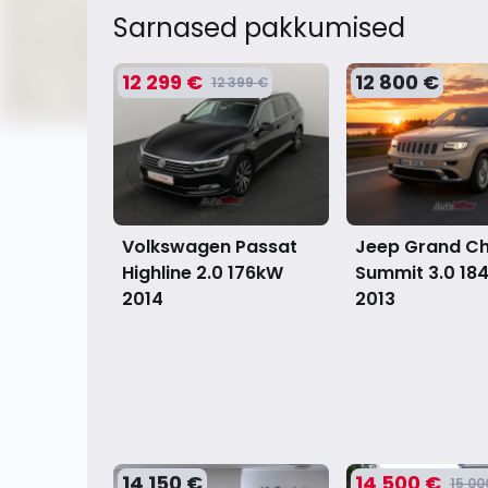
Sarnased pakkumised
12 299 €
12 800 €
12 399 €
Volkswagen Passat
Jeep Grand C
Highline 2.0 176kW
Summit 3.0 18
2014
2013
14 150 €
14 500 €
15 00