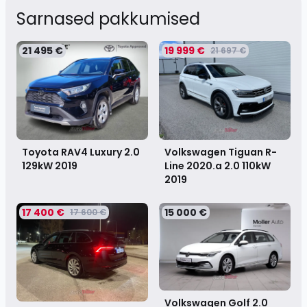
Sarnased pakkumised
21 495 €
19 999 €
21 697 €
Toyota RAV4 Luxury 2.0
Volkswagen Tiguan R-
129kW
2019
Line 2020.a 2.0 110kW
2019
17 400 €
15 000 €
17 600 €
Volkswagen Golf 2.0