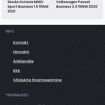
Skoda Octavia MHEV
Volkswagen Passat
Sport Business 1.5 110kW
Business 2.0 110kW
2020
2021
INFO
Kontakt
Hinnakiri
Ärikliendile
KKK
Sõidukite finantseerimine
TINGIMUSED