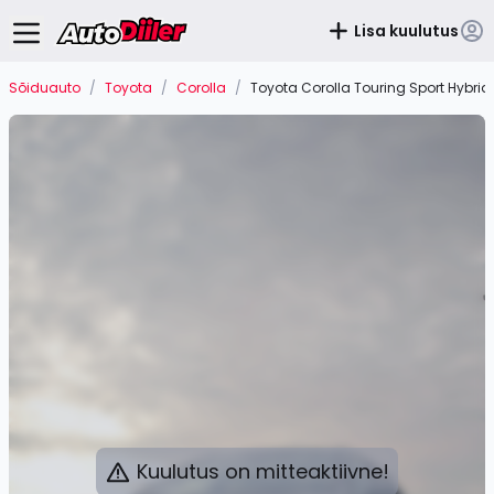
Lisa kuulutus
Sõiduauto
/
Toyota
/
Corolla
/
Toyota Corolla Touring Sport Hybrid
Kuulutus on mitteaktiivne!