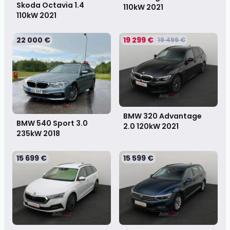
Skoda Octavia 1.4
110kW
2021
110kW
2021
22 000 €
19 299 €
19 499 €
BMW 320 Advantage
BMW 540 Sport 3.0
2.0 120kW
2021
235kW
2018
15 699 €
15 599 €