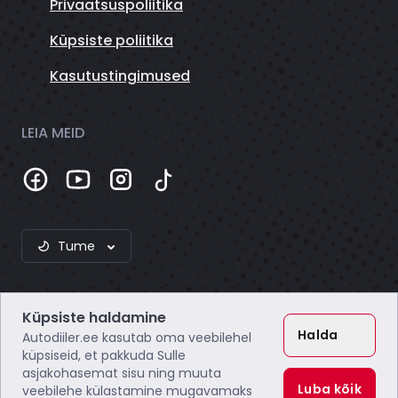
Privaatsuspoliitika
Küpsiste poliitika
Kasutustingimused
LEIA MEID
Tume
Küpsiste haldamine
Halda
Autodiiler.ee kasutab oma veebilehel
küpsiseid, et pakkuda Sulle
asjakohasemat sisu ning muuta
Webzero OÜ
Luba kõik
veebilehe külastamine mugavamaks
Registrikood: 16804172