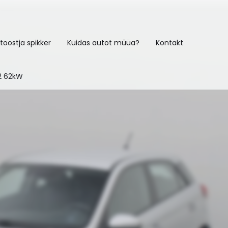
toostja spikker
Kuidas autot müüa?
Kontakt
.2 62kW