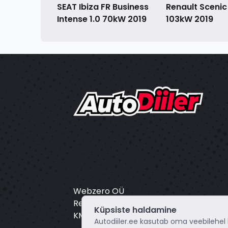
SEAT Ibiza FR Business
Renault Scenic 
Intense 1.0 70kW
2019
103kW
2019
Webzero OÜ
Registrikood: 16804172
Küpsiste haldamine
KMKR: EE102649495
Autodiiler.ee kasutab oma veebilehel