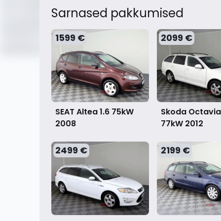
Sarnased pakkumised
1599 €
2099 €
Skoda Octavia 
SEAT Altea 1.6 75kW
77kW
2012
2008
2499 €
2199 €