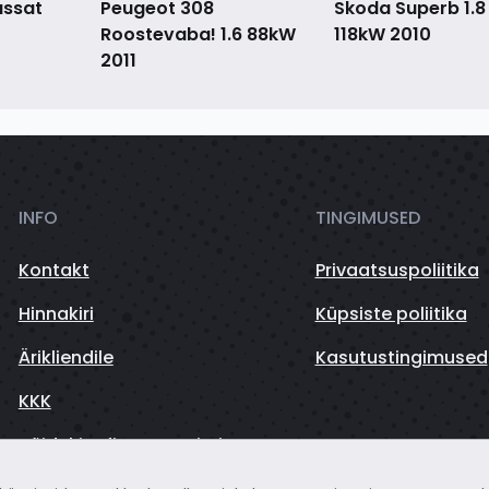
assat
Peugeot 308
Skoda Superb 1.8
Roostevaba! 1.6 88kW
118kW
2010
2011
INFO
TINGIMUSED
Kontakt
Privaatsuspoliitika
Hinnakiri
Küpsiste poliitika
Ärikliendile
Kasutustingimused
KKK
Sõidukite finantseerimine