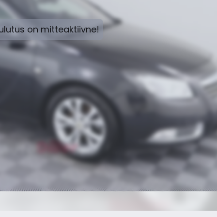
lutus on mitteaktiivne!