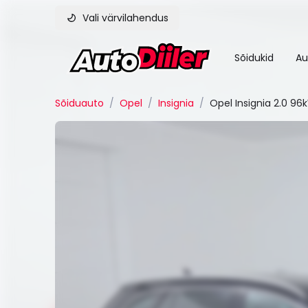
Vali värvilahendus
Sõidukid
Au
Sõiduauto
/
Opel
/
Insignia
/
Opel Insignia 2.0 96