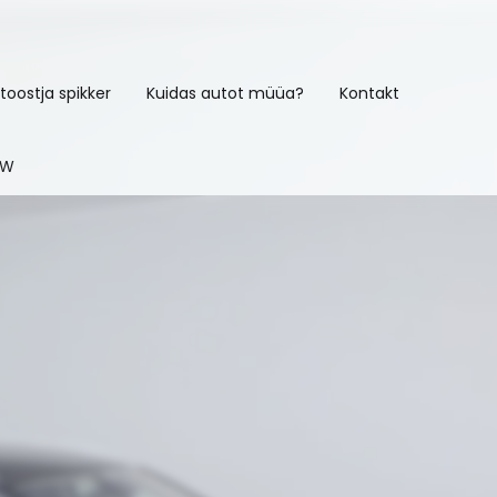
toostja spikker
Kuidas autot müüa?
Kontakt
kW