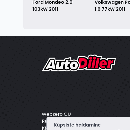
Volkswagen P
Ford Mondeo 2.0
1.6 77kW
2011
103kW
2011
Webzero OÜ
Registrikood: 16804172
Küpsiste haldamine
KMKR: EE102649495