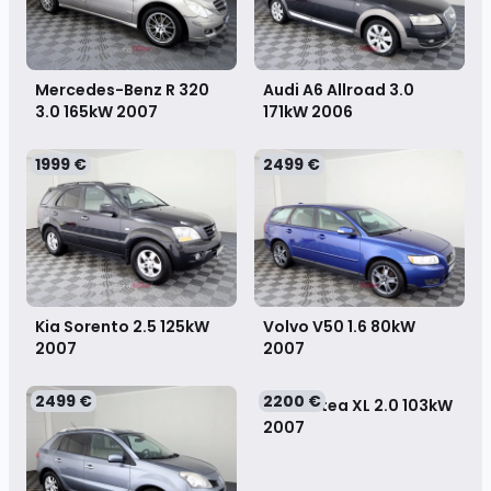
Mercedes-Benz R 320
Audi A6 Allroad 3.0
3.0 165kW
2007
171kW
2006
1999 €
2499 €
Kia Sorento 2.5 125kW
Volvo V50 1.6 80kW
2007
2007
2499 €
2200 €
SEAT Altea XL 2.0 103kW
2007