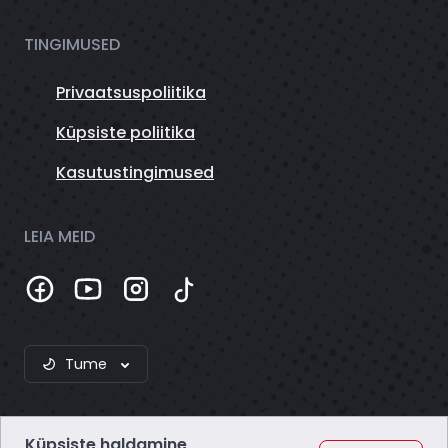
TINGIMUSED
Privaatsuspoliitika
Küpsiste poliitika
Kasutustingimused
LEIA MEID
Tume
Küpsiste haldamine