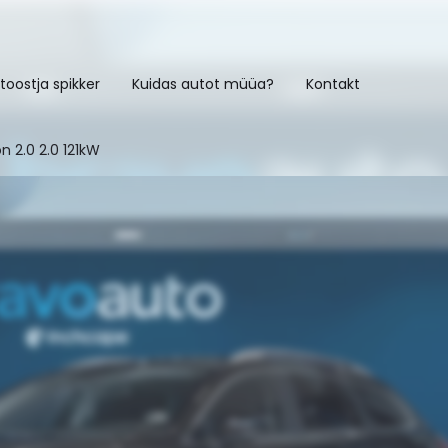
toostja spikker
Kuidas autot müüa?
Kontakt
n 2.0 2.0 121kW