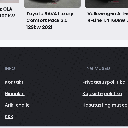
z CLA
Toyota RAV4 Luxury
Volkswagen Arte
 100kW
Comfort Pack 2.0
R-Line 1.4 160kW
129kW
2021
INFO
TINGIMUSED
Kontakt
Privaatsuspoliitika
Hinnakiri
Küpsiste poliitika
Ärikliendile
Kasutustingimused
KKK
Sõidukite finantseerimine