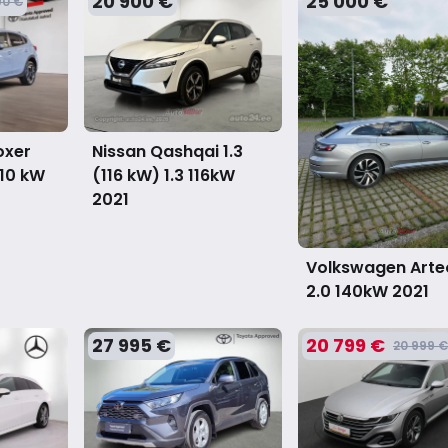
20 900 €
25 000 €
90 €
oxer
Nissan Qashqai 1.3
10 kW
(116 kW) 1.3 116kW
2021
Volkswagen Arte
2.0 140kW
2021
27 995 €
20 799 €
20 999 €