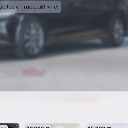
lutus on mitteaktiivne!