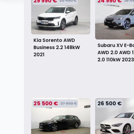
29 990 €
24 990 €
33 490 €
26 4
Kia Sorento AWD
Subaru XV E-B
Business 2.2 148kW
AWD 2.0 AWD 1
2021
2.0 110kW
2023
25 500 €
26 500 €
27 900 €