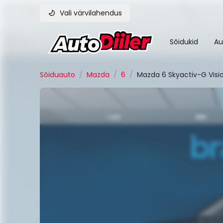
Vali värvilahendus
Sõidukid
Au
Sõiduauto
/
Mazda
/
6
/
Mazda 6 Skyactiv-G Visio