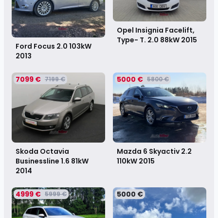
Opel Insignia Facelift,
Type- T. 2.0 88kW
2015
Ford Focus 2.0 103kW
2013
7099 €
5000 €
7199 €
5800 €
Skoda Octavia
Mazda 6 Skyactiv 2.2
Businessline 1.6 81kW
110kW
2015
2014
4999 €
5000 €
5999 €