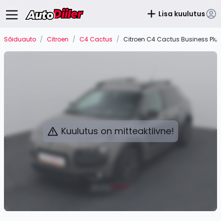
Lisa kuulutus
Sõiduauto
/
Citroen
/
C4 Cactus
/
Citroen C4 Cactus Business Plus
Kuulutus on mitteaktiivne!