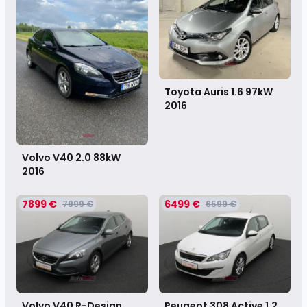
Toyota Auris 1.6 97kW
2016
Volvo V40 2.0 88kW
2016
7899 €
6499 €
7999 €
6599 €
Volvo V40 R-Design
Peugeot 308 Active 1.2