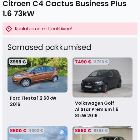
Citroen C4 Cactus Business Plus
1.6 73kW
Kuulutus on mitteaktiivne!
Sarnased pakkumised
8999 €
7490 €
8790 €
Ford Fiesta 1.2 60kW
Volkswagen Golf
2016
AllStar Premium 1.6
81kW
2016
8600 €
8890 €
9000 €
9359 €