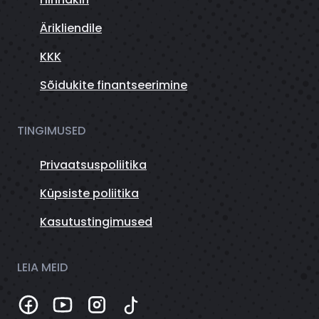
Ärikliendile
KKK
Sõidukite finantseerimine
TINGIMUSED
Privaatsuspoliitika
Küpsiste poliitika
Kasutustingimused
LEIA MEID