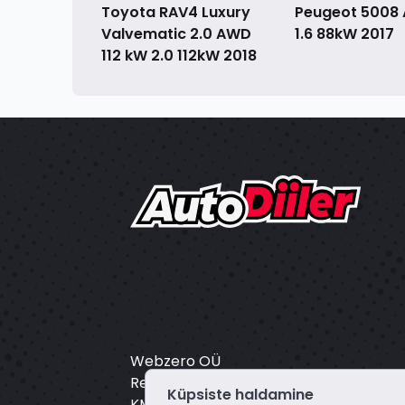
Toyota RAV4 Luxury
Peugeot 5008 A
Valvematic 2.0 AWD
1.6 88kW
2017
112 kW 2.0 112kW
2018
Webzero OÜ
Registrikood: 16804172
Küpsiste haldamine
KMKR: EE102649495