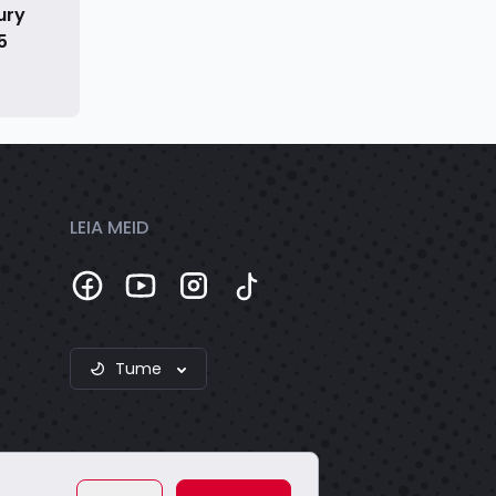
ury
5
LEIA MEID
Tume