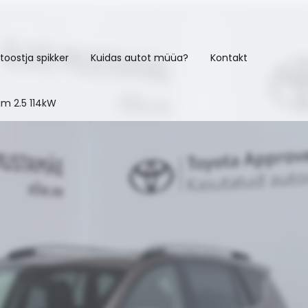
toostja spikker
Kuidas autot müüa?
Kontakt
m 2.5 114kW