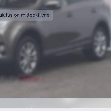
lutus on mitteaktiivne!