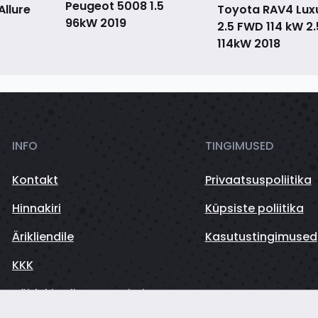
Peugeot 5008 1.5
llure
Toyota RAV4 Lux
96kW
2019
2.5 FWD 114 kW 2.
114kW
2018
INFO
TINGIMUSED
Kontakt
Privaatsuspoliitika
Hinnakiri
Küpsiste poliitika
Ärikliendile
Kasutustingimused
KKK
Sõidukite finantseerimine