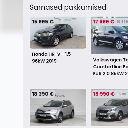
Sarnased pakkumised
15 995 €
17 699 €
19 999
Honda HR-V - 1.5
Volkswagen T
96kW
2019
Comfortline Fa
EU6 2.0 85kW
2
18 390 €
15 990 €
16 99