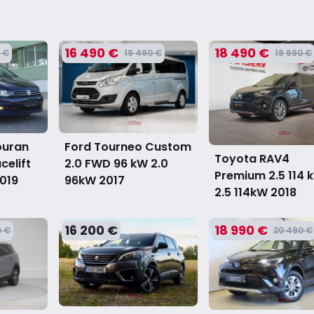
16 490 €
18 490 €
 €
19 490 €
18 990 €
ouran
Ford Tourneo Custom
Toyota RAV4
celift
2.0 FWD 96 kW 2.0
Premium 2.5 114 
019
96kW
2017
2.5 114kW
2018
16 200 €
18 990 €
0 €
20 490 €