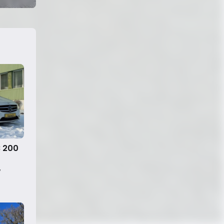
 200
t
W