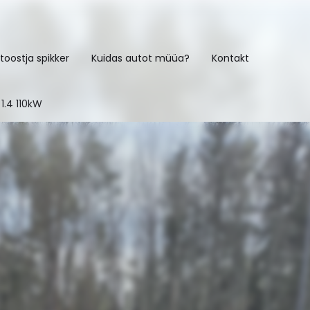
toostja spikker
Kuidas autot müüa?
Kontakt
1.4 110kW