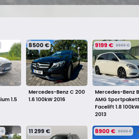
8500 €
9199 €
9999 €
Mercedes-Benz C 200
Mercedes-Benz B
ium 1.5
1.6 100kW
2016
AMG Sportpaket
Facelift 1.8 100k
2013
11 299 €
8900 €
 €
9900 €