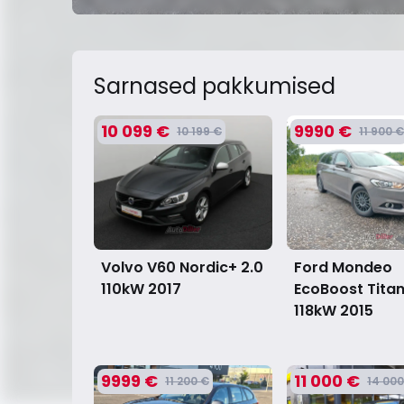
Sarnased pakkumised
10 099 €
9990 €
10 199 €
11 900 €
Volvo V60 Nordic+ 2.0
Ford Mondeo
110kW
2017
EcoBoost Titan
118kW
2015
9999 €
11 000 €
11 200 €
14 000