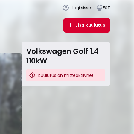
Logi sisse
EST
Lisa kuulutus
Volkswagen Golf 1.4
110kW
Kuulutus on mitteaktiivne!